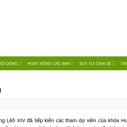
HỘI DÒNG
HOẠT ĐỘNG CÁC BAN
SUY TƯ-CHIA SẺ
TÀI
ụ
g Lêô XIV đã tiếp kiến các tham dự viên của khóa Hu