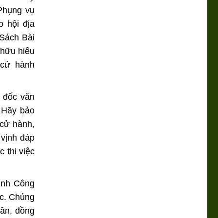
 Phụng vụ
 hội địa
 Sách Bài
 hữu hiểu
 cử hành
m đốc văn
 Hãy bảo
cử hành,
 vịnh đáp
 thi việc
rình Công
ớc. Chúng
tân, đồng