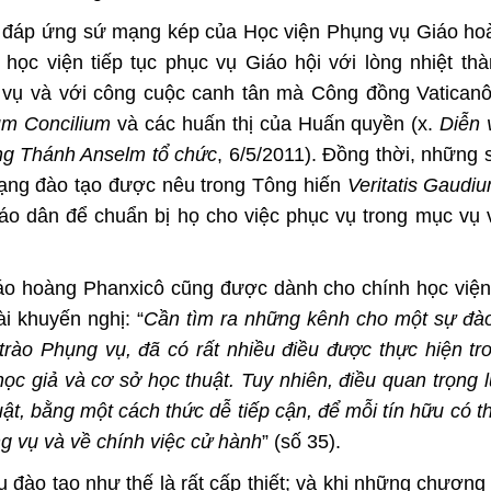
a đáp ứng sứ mạng kép của Học viện Phụng vụ Giáo ho
c viện tiếp tục phục vụ Giáo hội với lòng nhiệt thà
g vụ và với công cuộc canh tân mà Công đồng Vaticanô
um Concilium
và các huấn thị của Huấn quyền (x.
Diễn 
àng Thánh Anselm tổ chức
, 6/5/2011). Đồng thời, những 
ạng đào tạo được nêu trong Tông hiến
Veritatis Gaudi
iáo dân để chuẩn bị họ cho việc phục vụ trong mục vụ
Giáo hoàng Phanxicô cũng được dành cho chính học việ
ài khuyến nghị: “
Cần tìm ra những kênh cho một sự đà
rào Phụng vụ, đã có rất nhiều điều được thực hiện tr
c giả và cơ sở học thuật. Tuy nhiên, điều quan trọng l
ật, bằng một cách thức dễ tiếp cận, để mỗi tín hữu có th
g vụ và về chính việc cử hành
” (số 35).
u đào tạo như thế là rất cấp thiết; và khi những chương 