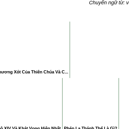
Chuyển ngữ từ:
v
hương Xót Của Thiên Chúa Và C...
êô XIV Và Khát Vọng Hiệp Nhất
Phép Lạ Thánh Thể Là Gì?