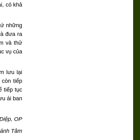
i, có khả
 xứ những
và đưa ra
ếm và thử
ục vụ của
m lưu lại
 còn tiếp
 tiếp tục
ưu ái ban
 Diệp, OP
hánh Tâm