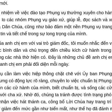
mới.
h nhiệm về việc đào tạo Phụng vụ thường xuyên cho hàn
m lo các nhóm Phụng vụ giáo xứ, giúp lễ, đọc sách và 
của Dân Chúa, cũng như bảo đảm một nền Phụng vụ tran
in và tiết chế trong sự long trọng của mình.
a anh chị em với vai trò giám đốc, tôi muốn nhắc đến v
bình dân và chú trọng đến chiều kích cử hành trong
ng các nhà thờ hiện có. Đây là những chủ đề anh chị 
anh chị em phải đối diện mỗi ngày.
ụ cần làm việc hiệp thông chặt chẽ với Ủy ban Phụng
ng có động lực rõ ràng, chuyên lo việc chuẩn bị Phụng
ến các cử hành của mình, biết chuẩn bị, và sống các c
 với cha xứ. Nhờ đó, chúng ta tránh được tình trạng ph
hận việc hát thánh ca, công bố Lời Chúa hay trang trí
uy giảm đến mức gần như biến mất, như thể họ đã đánh 