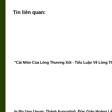
Tin liên quan:
"Cái Nhìn Của Lòng Thương Xót - Tiểu Luận Về Lòng T
In Illo Uno Unum: Thánh Augustinô, Đức Giáo Hoàng L