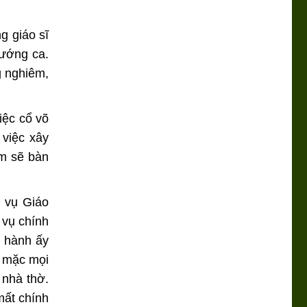
g giáo sĩ
xướng ca.
g nghiêm,
iệc cổ võ
 việc xây
em sẽ bàn
 vụ Giáo
 vụ chính
ử hành ấy
ó mặc mọi
 nhà thờ.
mất chính