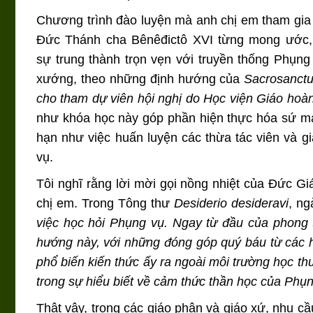
Chương trình đào luyện mà anh chị em tham gi
Đức Thánh cha Bênêđictô XVI từng mong ước, họ
sự trung thành trọn vẹn với truyền thống Phụn
xướng, theo những định hướng của
Sacrosanct
cho tham dự viên hội nghị do Học viện Giáo ho
như khóa học này góp phần hiện thực hóa sứ m
hạn như việc huấn luyện các thừa tác viên và g
vụ.
Tôi nghĩ rằng lời mời gọi nồng nhiệt của Đức 
chị em. Trong Tông thư
Desiderio desideravi
, ng
việc học hỏi Phụng vụ. Ngay từ đầu của phong t
hướng này, với những đóng góp quý báu từ các họ
phổ biến kiến thức ấy ra ngoài môi trường học thu
trong sự hiểu biết về cảm thức thần học của Phụn
Thật vậy, trong các giáo phận và giáo xứ, nhu cầ