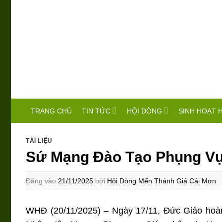
Bỏ
qua
nội
dung
TIN TỨC
HỘI DÒNG
SINH HOẠT 
TRANG CHỦ
TÀI LIỆU
Sứ Mạng Đào Tạo Phụng V
Đăng vào
21/11/2025
bởi
Hội Dòng Mến Thánh Giá Cái Mơn
WHĐ (20/11/2025) – Ngày 17/11, Đức Giáo hoàn