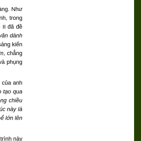
àng. Như
nh, trong
 II đã đề
văn dành
sáng kiến
um
, chẳng
 và phụng
n của anh
o tạo qua
ong chiều
úc này là
ể lớn lên
trình này