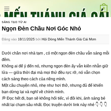
Bỏ
qua
0
nội
dung
SÁNG TẠO TỪ AI
Ngọn Đèn Chầu Nơi Góc Nhỏ
Đăng vào
18/11/2025
bởi
Hội Dòng Mến Thánh Giá Cái Mơn
Dưới chân nơi nhà tạm , có một ngọn đèn chầu vẫn sáng mỗi
đêm.
Không ai để ý đến nó, nhưng ngọn đèn ấy vẫn kiên nhẫn giữ
lửa — giữa thời đại mà mọi thứ đều rực rỡ, nó vẫn chọn
cách sáng theo cách của riêng mình.
Một câu chuyện nhỏ, nhẹ như hơi thở, nhưng đủ để khiến
bạn dừng lại và nghĩ về chính mình.
💭 Đọc hết đi, bạn sẽ không hối tiếc, vì đôi khi, ánh sáng bé
nhất lại chạm sâu nhất. Đọc truyện dưới link này nhé 👇 👇 👇