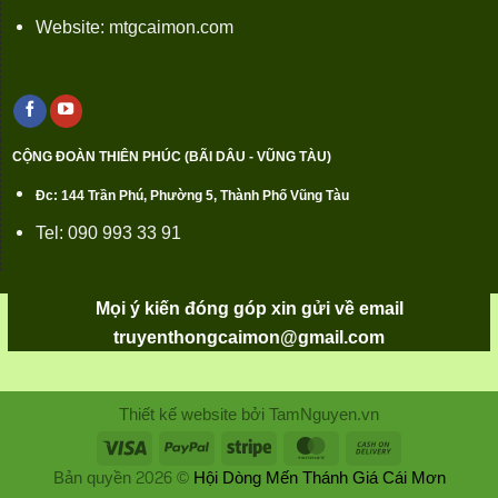
Website: mtgcaimon.com
CỘNG ĐOÀN THIÊN PHÚC (BÃI DÂU - VŨNG TÀU)
Đc: 144 Trần Phú, Phường 5, Thành Phố Vũng Tàu
Tel: 090 993 33 91
Mọi ý kiến đóng góp xin gửi về email
truyenthongcaimon@gmail.com
Thiết kế website bởi TamNguyen.vn
Bản quyền 2026 ©
Hội Dòng Mến Thánh Giá Cái Mơn