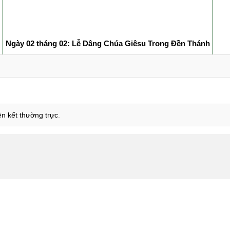
Ngày 02 tháng 02: Lễ Dâng Chúa Giêsu Trong Đền Thánh
iên kết thường trực
.