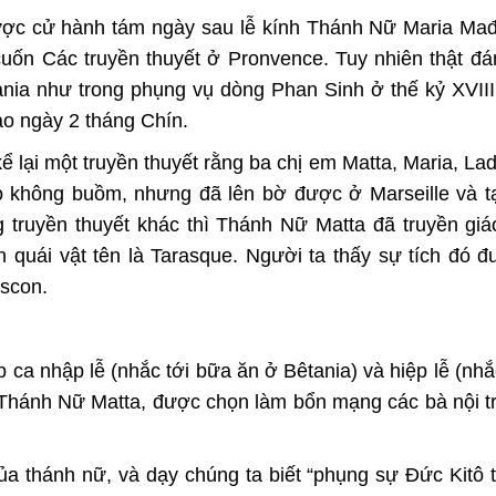
ược cử hành tám ngày sau lễ kính Thánh Nữ Maria Ma
ốn Các truyền thuyết ở Pronvence. Tuy nhiên thật đán
ania như trong phụng vụ dòng Phan Sinh ở thế kỷ XVIII
o ngày 2 tháng Chín.
 lại một truyền thuyết rằng ba chị em Matta, Maria, Lad
 không buồm, nhưng đã lên bờ được ở Marseille và t
g truyền thuyết khác thì Thánh Nữ Matta đã truyền gi
n quái vật tên là Tarasque. Người ta thấy sự tích đó 
ascon.
ca nhập lễ (nhắc tới bữa ăn ở Bêtania) và hiệp lễ (nhắc
a Thánh Nữ Matta, được chọn làm bổn mạng các bà nội t
ủa thánh nữ, và dạy chúng ta biết “phụng sự Đức Kitô 