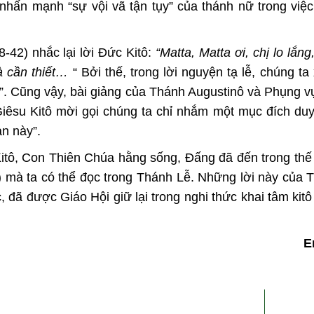
nhấn mạnh “sự vội vã tận tụy” của thánh nữ trong việc
42) nhắc lại lời Đức Kitô:
“Matta, Matta ơi, chị lo lắng
à cần thiết…
“ Bởi thế, trong lời nguyện tạ lễ, chúng ta
”. Cũng vậy, bài giảng của Thánh Augustinô và Phụng v
Giêsu Kitô mời gọi chúng ta chỉ nhắm một mục đích duy
an này”.
itô, Con Thiên Chúa hằng sống, Đấng đã đến trong thế 
) mà ta có thể đọc trong Thánh Lễ. Những lời này của
, đã được Giáo Hội giữ lại trong nghi thức khai tâm kitô
E