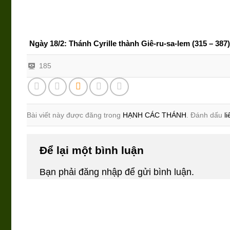
Ngày 18/2: Thánh Cyrille thành Giê-ru-sa-lem (315 – 387)
185
Bài viết này được đăng trong
HẠNH CÁC THÁNH
. Đánh dấu
l
Để lại một bình luận
Bạn phải
đăng nhập
để gửi bình luận.