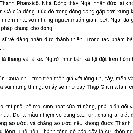
Thánh Phanxicô. Nhà Dòng thấy Ngài nhân đức lại kh
ên Cả của dòng. Lúc đó trong dòng đang gặp cơn xung 
 nhiệm nhặt với những người muốn giảm bớt. Ngài đã g
n pháp chung cho dòng.
u sĩ về đàng nhân đức thánh thiện. Trong tác phẩm b
 :
 là thang và là xe. Người như bàn xá tội đặt trên hòm 
n Chúa chịu treo trên thập giá với lòng tin, cậy, mến và
à vui mừng thì người ấy sẽ nhờ cây Thập Giá mà làm 
thì phải bỏ mọi sinh hoạt của trí năng, phải biến đổi 
húa. Đó là mầu nhiệm vô cùng sâu kín, chẳng ai biết
ông ao ước, và chẳng ao ước nếu không được Thánh
rong lòng. Thế nên Thánh tông đồ bảo đây là sự khôn 