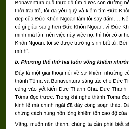
Bonaventura quả thực đã tìm được con đường nên
thời trai trẻ, tôi đã yêu quý và kiếm tìm Đức K
đẹp của Đức Khôn Ngoan làm tôi say đắm…. Nếu tr
có gì giàu sang hơn Đức Khôn Ngoan, vì Đức Kh
minh mà làm nên việc này việc nọ, thì hỏi có ai
Khôn Ngoan, tôi sẽ được trường sinh bất tử. Bởi
mình”.
b. Phương thế thứ hai luôn sống khiêm nhườ
Đây là một giai thoại nói về sự khiêm nhường c
thánh Tôma và Bonaventura sáng tác cho Đức Th
cùng vào yết kiến Đức Thánh Cha. Đức Thánh C
Tôma đọc trước. Trong khi nghe thánh Tôma đọc
kinh lễ mà chính ngài đã dày công soạn thảo. Đ
chứng cách hùng hồn lòng khiêm tốn cao độ của
Vâng, muốn nên thánh, chúng ta cần phải biết 