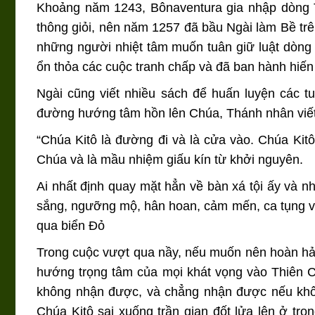
Khoảng năm 1243, Bônaventura gia nhập dòng 
thông giỏi, nên năm 1257 đã bầu Ngài làm Bề tr
những người nhiệt tâm muốn tuân giữ luật dòng
ổn thỏa các cuộc tranh chấp và đã ban hành hiế
Ngài cũng viết nhiều sách để huấn luyện các t
đường hướng tâm hồn lên Chúa, Thánh nhân viết
“Chúa Kitô là đường đi và là cửa vào. Chúa Kitô
Chúa và là mầu nhiệm giấu kín từ khởi nguyên.
Ai nhất định quay mặt hẳn về bàn xá tội ấy và nhì
sắng, ngưỡng mộ, hân hoan, cảm mến, ca tụng v
qua biển Đỏ
Trong cuộc vượt qua nầy, nếu muốn nên hoàn hảo, 
hướng trọng tâm của mọi khát vọng vào Thiên C
không nhận được, và chẳng nhận được nếu kh
Chúa Kitô sai xuống trần gian đốt lửa lên ở t