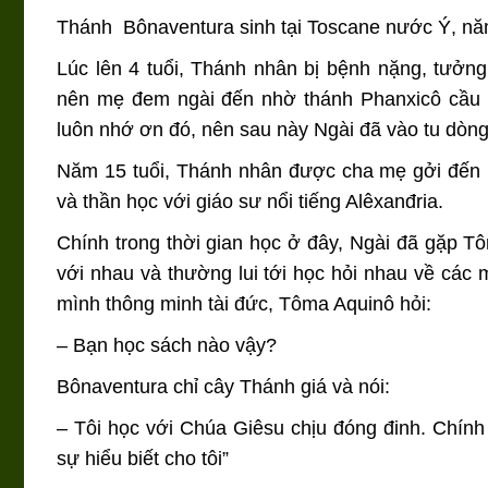
Thánh Bônaventura sinh tại Toscane nước Ý, n
Lúc lên 4 tuổi, Thánh nhân bị bệnh nặng, tưởn
nên mẹ đem ngài đến nhờ thánh Phanxicô cầu 
luôn nhớ ơn đó, nên sau này Ngài đã vào tu dòn
Năm 15 tuổi, Thánh nhân được cha mẹ gởi đến họ
và thần học với giáo sư nổi tiếng Alêxanđria.
Chính trong thời gian học ở đây, Ngài đã gặp Tôm
với nhau và thường lui tới học hỏi nhau về cá
mình thông minh tài đức, Tôma Aquinô hỏi:
– Bạn học sách nào vậy?
Bônaventura chỉ cây Thánh giá và nói:
– Tôi học với Chúa Giêsu chịu đóng đinh. Chín
sự hiểu biết cho tôi”