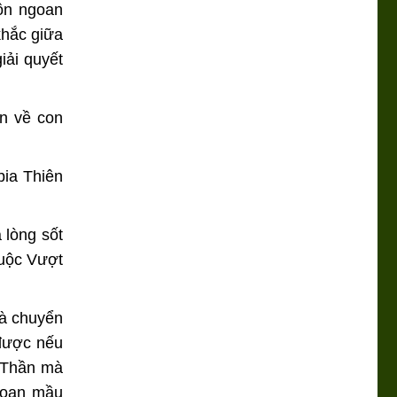
ôn ngoan
khắc giữa
iải quyết
àn về con
bia Thiên
 lòng sốt
cuộc Vượt
và chuyển
 được nếu
 Thần mà
ngoan mầu