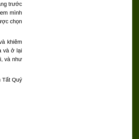
ắng trước
 xem mình
được chọn
 và khiêm
 và ở lại
, và như
h Tất Quý