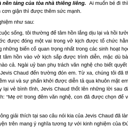
 nền tảng của tòa nhà thiêng liêng.
Ai muốn bé đi thì
m cơn giận thì được thêm sức mạnh.
 nghiệm như sau:
g cuộc sống, tôi thường để tâm hồn lắng dịu lại và hồi tư
c được đóng một vai trong vở kịch được tổ chức hằ
g những biến cố quan trọng nhất trong các sinh hoạt h
t tâm hồn vào vở kịch sắp được trình diễn, mặc dù b
ào cả. Ngài uỷ ban phụ trách văn nghệ cho biết quyết
ẹ Jevis Chaud đến trường đón em. Từ xa, chúng tôi đã t
iềm vui và sự phấn khởi được diễn tả qua khuôn mặt em
y lại vẻ bình tĩnh, Jevis Chaud thốt lên những lời sau đ
nh: “Mẹ ơi! trong đêm văn nghệ, con đã được chọn để v
g giải thích tại sao câu nói kia của Jevis Chaud đã là
yện trên mang ý nghĩa tương tự với kinh nghiệm của 