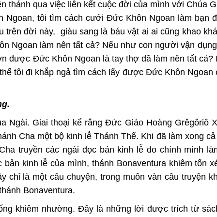
 thánh qua việc liên kết cuộc đời của mình với Chúa G
hôn Ngoan, tôi tìm cách cưới Đức Khôn Ngoan làm bạn đ
ên đời này, giàu sang là báu vật ai ai cũng khao khát
ôn Ngoan làm nên tất cả? Nếu như con người vận dụng 
 hơn được Đức Khôn Ngoan là tay thợ đã làm nên tất cả
 thế tôi đi khắp ngả tìm cách lấy được Đức Khôn Ngoan 
ng.
ủa Ngài. Giai thoại kể rằng Đức Giáo Hoàng Grêgôriô 
ánh Cha một bộ kinh lễ Thánh Thể. Khi đã làm xong cả
ha truyền các ngài đọc bản kinh lễ do chính mình là
 bản kinh lễ của mình, thánh Bonaventura khiêm tốn x
ây chỉ là một câu chuyện, trong muôn vàn câu truyện k
 thánh Bonaventura.
sống khiêm nhường. Đây là những lời được trích từ s