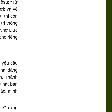
iêsu: “Từ
ời; và vẻ
, thì còn
trí thông
? Nhờ Đức
cho riêng
X yêu cầu
 hai đấng
m. Thánh
é nát bản
hác, minh
ách Gương