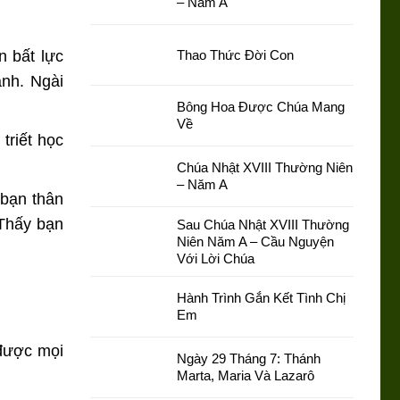
– Năm A
n bất lực
Thao Thức Đời Con
nh. Ngài
Bông Hoa Được Chúa Mang
Về
triết học
Chúa Nhật XVIII Thường Niên
– Năm A
 bạn thân
 Thấy bạn
Sau Chúa Nhật XVIII Thường
Niên Năm A – Cầu Nguyện
Với Lời Chúa
Hành Trình Gắn Kết Tình Chị
Em
 được mọi
Ngày 29 Tháng 7: Thánh
Marta, Maria Và Lazarô