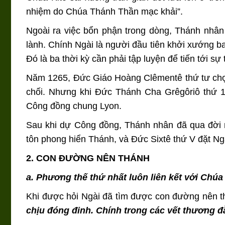
nhiệm do Chúa Thánh Thần mạc khải”.
Ngoài ra việc bổn phận trong dòng, Thánh nhân 
lành. Chính Ngài là người đầu tiên khởi xướng ba
Đó là ba thời kỳ cần phải tập luyện để tiến tới sự 
Năm 1265, Đức Giáo Hoàng Clêmentê thứ tư chọn
chối. Nhưng khi Đức Thánh Cha Grêgôriô thứ 10
Công đồng chung Lyon.
Sau khi dự Công đồng, Thánh nhân đã qua đời 
tôn phong hiển Thánh, và Đức Sixtê thứ V đặt Ngà
2. CON ĐƯỜNG NÊN THÁNH
a. Phương thế thứ nhất luôn liên kết với Chúa
Khi được hỏi Ngài đã tìm được con đường nên thá
chịu đóng đinh. Chính trong các vết thương đ