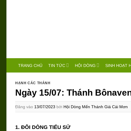
Bỏ
qua
nội
dung
TIN TỨC
HỘI DÒNG
SINH HOẠT 
TRANG CHỦ
HẠNH CÁC THÁNH
Ngày 15/07: Thánh Bônavent
Đăng vào
13/07/2023
bởi
Hội Dòng Mến Thánh Giá Cái Mơn
1. ĐÔI DÒNG TIỂU SỬ