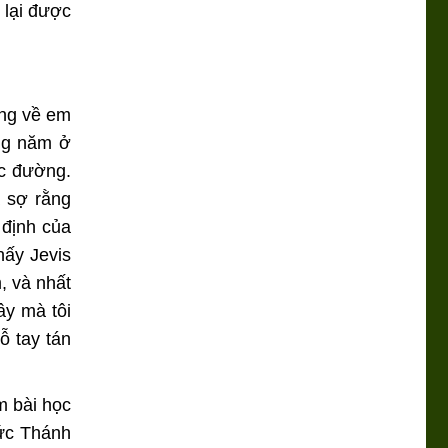
 lại được
ởng về em
ng năm ở
ọc đường.
à sợ rằng
 định của
hấy Jevis
, và nhất
ây mà tôi
ỗ tay tán
m bài học
Đức Thánh