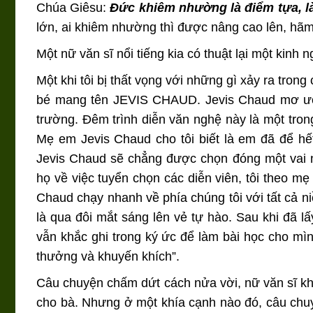
Chúa Giêsu:
Đức khiêm nhường là điểm tựa, là
lớn, ai khiêm nhường thì được nâng cao lên, hã
Một nữ văn sĩ nổi tiếng kia có thuật lại một kinh
Một khi tôi bị thất vọng với những gì xảy ra tron
bé mang tên JEVIS CHAUD. Jevis Chaud mơ ướ
trường. Đêm trình diễn văn nghệ này là một tron
Mẹ em Jevis Chaud cho tôi biết là em đã để hế
Jevis Chaud sẽ chẳng được chọn đóng một vai n
họ về việc tuyển chọn các diễn viên, tôi theo m
Chaud chạy nhanh về phía chúng tôi với tất cả n
là qua đôi mắt sáng lên vẻ tự hào. Sau khi đã lấ
vẫn khắc ghi trong ký ức để làm bài học cho mì
thưởng và khuyến khích”.
Câu chuyện chấm dứt cách nửa vời, nữ văn sĩ khôn
cho bà. Nhưng ở một khía cạnh nào đó, câu chu