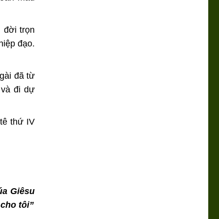
 đời trọn
hiệp đạo.
gài đã từ
 và đi dự
ê thứ IV
úa Giêsu
cho tôi”