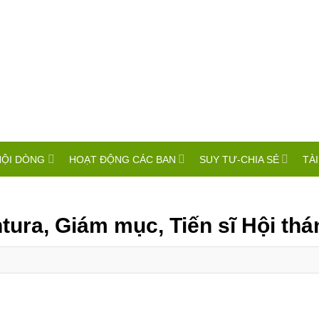
HỘI DÒNG
HOẠT ĐỘNG CÁC BAN
SUY TƯ-CHIA SẺ
TÀI
ura, Giám mục, Tiến sĩ Hội thá