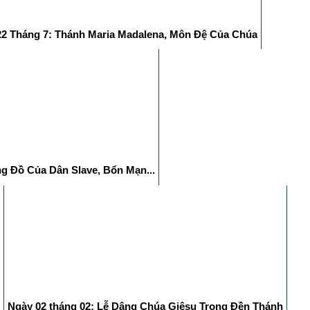
22 Tháng 7: Thánh Maria Madalena, Môn Đệ Của Chúa
ng Đồ Của Dân Slave, Bổn Mạn...
Ngày 02 tháng 02: Lễ Dâng Chúa Giêsu Trong Đền Thánh