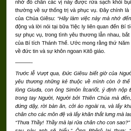
nhờ đó chân các vị này được rửa sạch khỏi bụ
thường về sự thống trị và phục vụ. Đây chính là 
của Chúa Giêsu:
“Hãy làm việc này mà nhớ đến
động và lời nói tại bữa Tiệc ly liên quan đến Bí
sự phục vụ, trong tình yêu thương lẫn nhau, bắt
của Bí tích Thánh Thể. Ước mong rằng thứ Năm 
về đức tin và sự khôn ngoan Kitô giáo.
———-
Trước lễ Vượt qua, Đức Giêsu biết giờ của Ngư
yêu thương những kẻ thuộc về mình còn ở thế
lòng Giuđa, con ông Simôn Ítcariốt, ý định nộ
trong tay Người, Người bởi Thiên Chúa mà đến,
đứng dậy, rời bàn ăn, cởi áo ngoài ra, và lấy 
chân cho các môn đệ và lấy khăn thắt lưng mà la
“Thưa Thầy! Thầy mà lại rửa chân cho con sao?” 
sau này anh sẽ hiểu.” Ông Phêrô lại thưa: