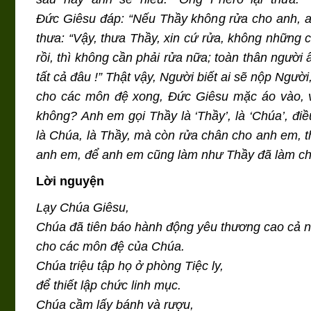
Đức Giêsu đáp: “Nếu Thầy không rửa cho anh, a
thưa: “Vậy, thưa Thầy, xin cứ rửa, không những 
rồi, thì không cần phải rửa nữa; toàn thân ngườ
tất cả đâu !” Thật vậy, Người biết ai sẽ nộp Ngườ
cho các môn đệ xong, Đức Giêsu mặc áo vào, v
không? Anh em gọi Thầy là ‘Thầy’, là ‘Chúa’, điề
là Chúa, là Thầy, mà còn rửa chân cho anh em, 
anh em, để anh em cũng làm như Thầy đã làm ch
Lời nguyện
Lạy Chúa Giêsu,
Chúa đã tiên báo hành động yêu thương cao cả n
cho các môn đệ của Chúa.
Chúa triệu tập họ ở phòng Tiệc ly,
để thiết lập chức linh mục.
Chúa cầm lấy bánh và rượu,