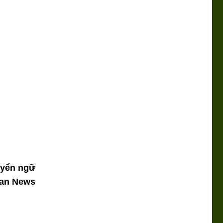
uyển ngữ
can News