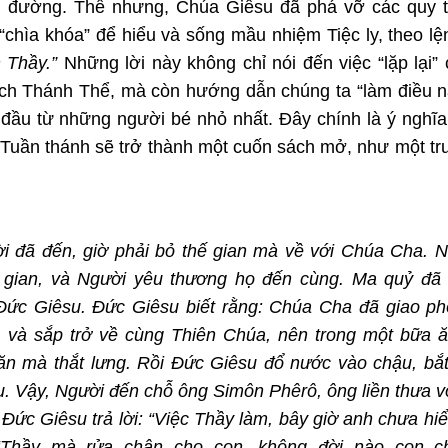
i đường. Thế nhưng, Chúa Giêsu đã phá vỡ các quy t
“chìa khóa” để hiểu và sống mầu nhiệm Tiệc ly, theo lệ
 Thầy.”
Những lời này không chỉ nói đến việc “lặp lại”
 tích Thánh Thể, mà còn hướng dẫn chúng ta “làm điều n
 đầu từ những người bé nhỏ nhất. Đây chính là ý nghĩa
Tuần thánh sẽ trở thành một cuốn sách mở, như một t
ời đã đến, giờ phải bỏ thế gian mà về với Chúa Cha. 
 gian, và Người yêu thương họ đến cùng. Ma quỷ đã 
p Đức Giêsu. Đức Giêsu biết rằng: Chúa Cha đã giao p
 và sắp trở về cùng Thiên Chúa, nên trong một bữa 
khăn mà thắt lưng. Rồi Đức Giêsu đổ nước vào chậu, bắ
u. Vậy, Người đến chỗ ông Simôn Phêrô, ông liền thưa v
Đức Giêsu trả lời: “Việc Thầy làm, bây giờ anh chưa hi
 “Thầy mà rửa chân cho con, không đời nào con ch