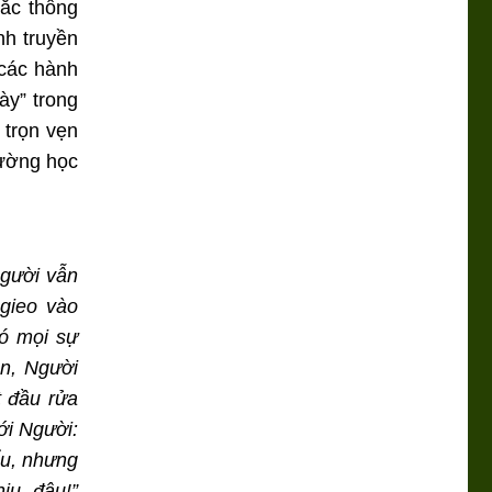
ắc thông
nh truyền
 các hành
ày” trong
 trọn vẹn
rường học
Người vẫn
gieo vào
hó mọi sự
ăn, Người
t đầu rửa
ới Người:
ểu, nhưng
ịu đâu!”