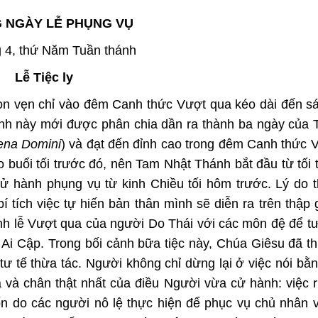
 NGÀY LỄ PHỤNG VỤ
g 4, thứ Năm Tuần thánh
Lễ Tiệc ly
rọn vẹn chỉ vào đêm Canh thức Vượt qua kéo dài đến 
hành này mới được phân chia dần ra thành ba ngày của
ena Domini
) và đạt đến đỉnh cao trong đêm Canh thức 
 buổi tối trước đó, nên Tam Nhật Thánh bắt đầu từ tối
ử hành phụng vụ từ kinh Chiều tối hôm trước. Lý do t
í tích việc tự hiến bản thân mình sẽ diễn ra trên thập 
ành lễ Vượt qua của người Do Thái với các môn đệ để 
ở Ai Cập. Trong bối cảnh bữa tiệc này, Chúa Giêsu đã thi
 tư tế thừa tác. Người không chỉ dừng lại ở việc nói bằn
a và chân thật nhất của điều Người vừa cử hành: việc 
ốn do các người nô lệ thực hiện để phục vụ chủ nhân 