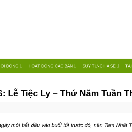
HỘI DÒNG
HOẠT ĐỘNG CÁC BAN
SUY TƯ-CHIA SẺ
TÀI
: Lễ Tiệc Ly – Thứ Năm Tuần T
gày mới bắt đầu vào buổi tối trước đó, nên Tam Nhật 