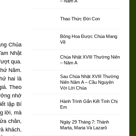
– Năm A
Thao Thức Đời Con
Bông Hoa Được Chúa Mang
Về
sáng Chúa
 Tam Nhật
Chúa Nhật XVIII Thường Niên
Vượt qua.
– Năm A
 thứ Năm.
Sau Chúa Nhật XVIII Thường
hứ hai là
Niên Năm A – Cầu Nguyện
giá. Theo
Với Lời Chúa
tưởng nhớ
Hành Trình Gắn Kết Tình Chị
ết lập Bí
Em
g lời, mà
rửa chân,
Ngày 29 Tháng 7: Thánh
Marta, Maria Và Lazarô
và khách,