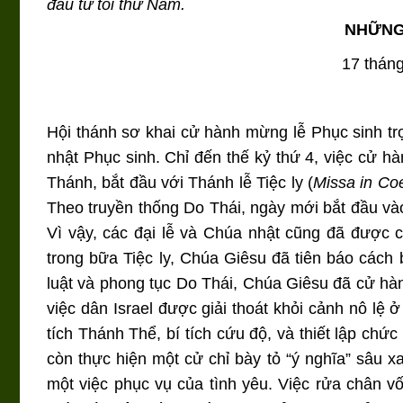
đầu từ tối thứ Năm.
NHỮNG
17 thán
Hội thánh sơ khai cử hành mừng lễ Phục sinh t
nhật Phục sinh. Chỉ đến thế kỷ thứ 4, việc cử 
Thánh, bắt đầu với Thánh lễ Tiệc ly (
Missa in Co
Theo truyền thống Do Thái, ngày mới bắt đầu vào
Vì vậy, các đại lễ và Chúa nhật cũng đã được c
trong bữa Tiệc ly, Chúa Giêsu đã tiên báo cách b
luật và phong tục Do Thái, Chúa Giêsu đã cử h
việc dân Israel được giải thoát khỏi cảnh nô lệ 
tích Thánh Thể, bí tích cứu độ, và thiết lập chức
còn thực hiện một cử chỉ bày tỏ “ý nghĩa” sâu x
một việc phục vụ của tình yêu. Việc rửa chân v