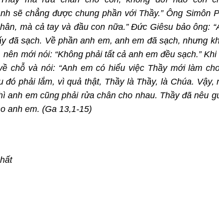
nh sẽ chẳng được chung phần với Thầy.” Ông Simôn P
chân, mà cả tay và đầu con nữa.” Đức Giêsu bảo ông: “
i ấy đã sạch. Về phần anh em, anh em đã sạch, nhưng k
i, nên mới nói: “Không phải tất cả anh em đều sạch.” Khi
ề chỗ và nói: “Anh em có hiểu việc Thầy mới làm ch
u đó phải lắm, vì quả thật, Thầy là Thầy, là Chúa. Vậy,
thì anh em cũng phải rửa chân cho nhau. Thầy đã nêu 
o anh em. (Ga 13,1-15)
hất