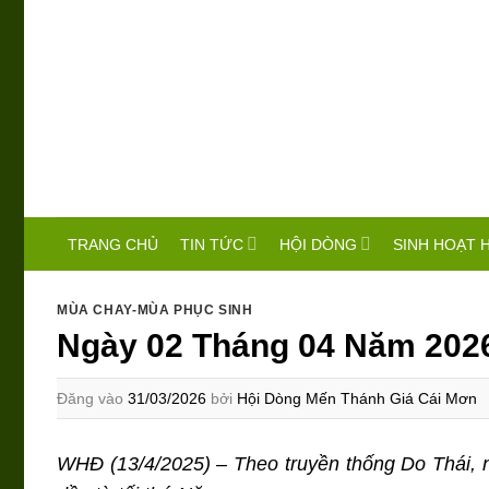
Bỏ
qua
nội
dung
TIN TỨC
HỘI DÒNG
SINH HOẠT 
TRANG CHỦ
MÙA CHAY-MÙA PHỤC SINH
Ngày 02 Tháng 04 Năm 2026
Đăng vào
31/03/2026
bởi
Hội Dòng Mến Thánh Giá Cái Mơn
WHĐ (13/4/2025) – Theo truyền thống Do Thái, n