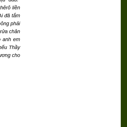
hêrô liền
Ai đã tắm
hông phải
 rửa chân
o anh em
 nếu Thầy
gương cho