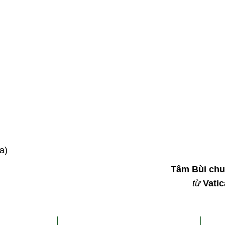
a)
Tâm Bùi ch
từ
Vati