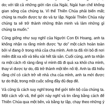
do; với tất cả những giới răn của Ngài, Ngài hạn chế không
gian sống của chúng ta. Vì thế Thiên Chúa phải biến mất;
chúng ta muốn được tự do và tự lập. Ngoài Thiên Chúa này
chúng ta sẽ trở thành những thần minh và làm những gì
chúng ta muốn.”
Cũng giống như suy nghĩ của Người Con Đi Hoang, anh ta
không nhận ra rằng mình được “tự do” một cách hoàn toàn
bởi vì đang ở trong nhà của cha mình. Anh ta đã rời bỏ đi nơi
miền đất xa xôi và tiêu xài hết tài sản. Cuối cùng, anh ta nhận
ra một cách rõ ràng rằng vì mình đã đi quá xa khỏi cha mình,
thay vì được tự do, đã trở thành một tên nô lệ. Anh ta đã hiểu
rằng chỉ có cách trở về nhà cha của mình, anh ta mới được
tự do thật, trong một cuộc sống đầy đủ đẹp đẽ.
Và cũng là cách suy nghĩ trong thế giới tiến bộ của chúng ta.
Một cách vội vã, thế giới này nghĩ và tin rằng bằng cách để
Thiên Chúa qua một bên, và bằng tự lập, chạy theo những ý