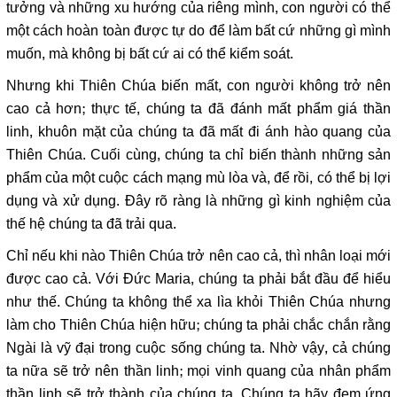
tưởng và những xu hướng của riêng mình, con người có thể
một cách hoàn toàn được tự do để làm bất cứ những gì mình
muốn, mà không bị bất cứ ai có thể kiểm soát.
Nhưng khi Thiên Chúa biến mất, con người không trở nên
cao cả hơn; thực tế, chúng ta đã đánh mất phẩm giá thần
linh, khuôn mặt của chúng ta đã mất đi ánh hào quang của
Thiên Chúa. Cuối cùng, chúng ta chỉ biến thành những sản
phẩm của một cuộc cách mạng mù lòa và, để rồi, có thể bị lợi
dụng và xử dụng. Đây rõ ràng là những gì kinh nghiệm của
thế hệ chúng ta đã trải qua.
Chỉ nếu khi nào Thiên Chúa trở nên cao cả, thì nhân loại mới
được cao cả. Với Đức Maria, chúng ta phải bắt đầu để hiểu
như thế. Chúng ta không thể xa lìa khỏi Thiên Chúa nhưng
làm cho Thiên Chúa hiện hữu; chúng ta phải chắc chắn rằng
Ngài là vỹ đại trong cuộc sống chúng ta. Nhờ vậy, cả chúng
ta nữa sẽ trở nên thần linh; mọi vinh quang của nhân phẩm
thần linh sẽ trở thành của chúng ta. Chúng ta hãy đem ứng