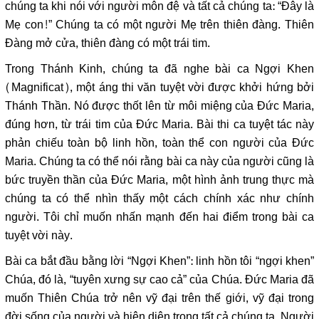
chúng ta khi nói với người môn đệ và tất cả chúng ta: “Đây là
Mẹ con!” Chúng ta có một người Mẹ trên thiên đàng. Thiên
Đàng mở cửa, thiên đàng có một trái tim.
Trong Thánh Kinh, chúng ta đã nghe bài ca Ngợi Khen
(Magnificat), một áng thi văn tuyệt vời được khởi hứng bởi
Thánh Thần. Nó được thốt lên từ môi miệng của Đức Maria,
đúng hơn, từ trái tim của Đức Maria. Bài thi ca tuyệt tác này
phản chiếu toàn bộ linh hồn, toàn thể con người của Đức
Maria. Chúng ta có thể nói rằng bài ca này của người cũng là
bức truyền thần của Đức Maria, một hình ảnh trung thực mà
chúng ta có thể nhìn thấy một cách chính xác như chính
người. Tôi chỉ muốn nhấn mạnh đến hai điểm trong bài ca
tuyệt vời này.
Bài ca bắt đầu bằng lời “Ngợi Khen”: linh hồn tôi “ngợi khen”
Chúa, đó là, “tuyên xưng sự cao cả” của Chúa. Đức Maria đã
muốn Thiên Chúa trở nên vỹ đại trên thế giới, vỹ đại trong
đời sống của người và hiện diện trong tất cả chúng ta. Người