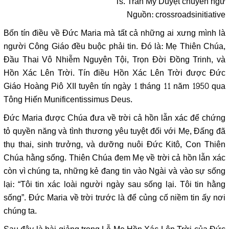
Ts. Trần Mỹ Duyệt chuyển ngữ
Nguồn:
crossroadsinitiative
Bốn tín điều về Đức Maria mà tất cả những ai xưng mình là
người Công Giáo đều buộc phải tin. Đó là: Mẹ Thiên Chúa,
Đầu Thai Vô Nhiễm Nguyên Tội, Trọn Đời Đồng Trinh, và
Hồn Xác Lên Trời. Tín điều Hồn Xác Lên Trời được Đức
Giáo Hoàng Piô XII tuyên tín ngày 1 tháng 11 năm 1950 qua
Tông Hiến Munificentissimus Deus.
Đức Maria được Chúa đưa về trời cả hồn lẫn xác để chứng
tỏ quyền năng và tình thương yêu tuyệt đối với Mẹ, Đấng đã
thụ thai, sinh trưởng, và dưỡng nuôi Đức Kitô, Con Thiên
Chúa hằng sống. Thiên Chúa đem Mẹ về trời cả hồn lẫn xác
còn vì chúng ta, những kẻ đang tin vào Ngài và vào sự sống
lại: “Tôi tin xác loài người ngày sau sống lại. Tôi tin hằng
sống”. Đức Maria về trời trước là để củng cố niềm tin ấy nơi
chúng ta.