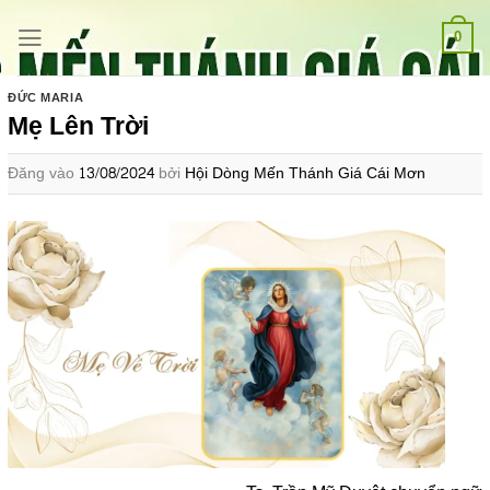
Bỏ
qua
0
nội
dung
ĐỨC MARIA
Mẹ Lên Trời
Đăng vào
13/08/2024
bởi
Hội Dòng Mến Thánh Giá Cái Mơn