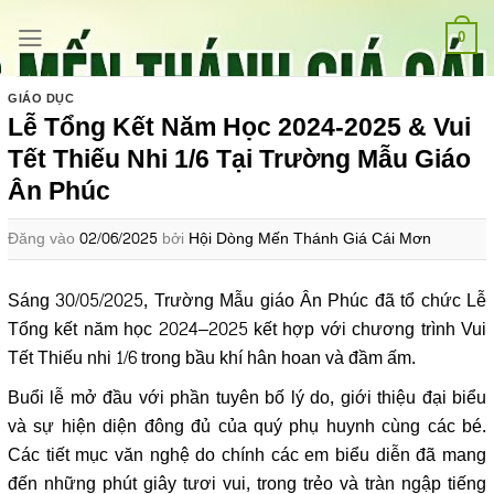
Bỏ
qua
0
nội
dung
GIÁO DỤC
Lễ Tổng Kết Năm Học 2024-2025 & Vui
Tết Thiếu Nhi 1/6 Tại Trường Mẫu Giáo
Ân Phúc
Đăng vào
02/06/2025
bởi
Hội Dòng Mến Thánh Giá Cái Mơn
Sáng 30/05/2025, Trường Mẫu giáo Ân Phúc đã tổ chức Lễ
Tổng kết năm học 2024–2025 kết hợp với chương trình Vui
Tết Thiếu nhi 1/6 trong bầu khí hân hoan và đầm ấm.
Buổi lễ mở đầu với phần tuyên bố lý do, giới thiệu đại biểu
và sự hiện diện đông đủ của quý phụ huynh cùng các bé.
Các tiết mục văn nghệ do chính các em biểu diễn đã mang
đến những phút giây tươi vui, trong trẻo và tràn ngập tiếng