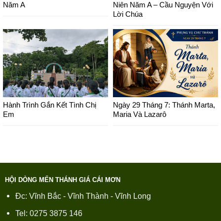
Năm A
Niên Năm A – Cầu Nguyện Với
Lời Chúa
Hành Trình Gắn Kết Tình Chị
Ngày 29 Tháng 7: Thánh Marta,
Em
Maria Và Lazarô
HỘI DÒNG MẾN THÁNH GIÁ CÁI MƠN
Đc: Vĩnh Bắc - Vĩnh Thành - Vĩnh Long
Tel: 0275 3875 146