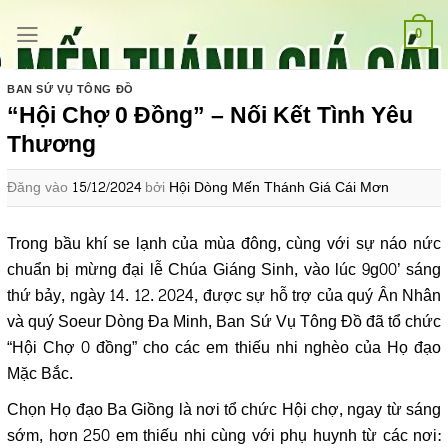
Bỏ
qua
0
nội
dung
BAN SỨ VỤ TÔNG ĐỒ
“Hội Chợ 0 Đồng” – Nối Kết Tình Yêu
Thương
Đăng vào
15/12/2024
bởi
Hội Dòng Mến Thánh Giá Cái Mơn
Trong bầu khí se lạnh của mùa đông, cùng với sự náo nức
chuẩn bị mừng đại lễ Chúa Giáng Sinh, vào lúc 9g00’ sáng
thứ bảy, ngày 14. 12. 2024, được sự hỗ trợ của quý Ân Nhân
và quý Soeur Dòng Đa Minh, Ban Sứ Vụ Tông Đồ đã tổ chức
“Hội Chợ 0 đồng” cho các em thiếu nhi nghèo của Họ đạo
Mặc Bắc.
Chọn Họ đạo Ba Giồng là nơi tổ chức Hội chợ, ngay từ sáng
sớm, hơn 250 em thiếu nhi cùng với phụ huynh từ các nơi: