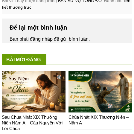
Bài viết này được đăng trong
BAN SỨ VỤ TÔNG ĐỒ
. Đánh dấu
liên
kết thường trực
.
Để lại một bình luận
Bạn phải
đăng nhập
để gửi bình luận.
BÀI MỚI ĐĂNG
Sau Chúa Nhật XIX Thường
Chúa Nhật XIX Thường Niên –
Niên Năm A – Cầu Nguyện Với
Năm A
Lời Chúa