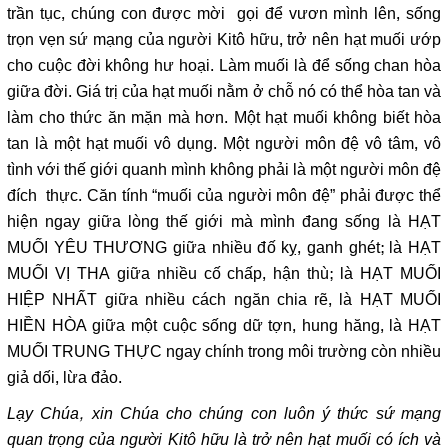
trần tục, chúng con được mời gọi để vươn mình lên, sống
trọn vẹn sứ mạng của người Kitô hữu, trở nên hạt muối ướp
cho cuộc đời không hư hoại. Làm muối là để sống chan hòa
giữa đời. Giá trị của hạt muối nằm ở chỗ nó có thể hòa tan và
làm cho thức ăn mặn mà hơn. Một hạt muối không biết hòa
tan là một hạt muối vô dụng. Một người môn đệ vô tâm, vô
tình với thế giới quanh mình không phải là một người môn đệ
đích thực. Căn tính “muối của người môn đệ” phải được thể
hiện ngay giữa lòng thế giới mà mình đang sống là HẠT
MUỐI YÊU THƯƠNG giữa nhiều đố kỵ, ganh ghét; là HẠT
MUỐI VỊ THA giữa nhiều cố chấp, hận thù; là HẠT MUỐI
HIỆP NHẤT giữa nhiều cách ngăn chia rẽ, là HẠT MUỐI
HIỀN HÒA giữa một cuộc sống dữ tợn, hung hăng, là HẠT
MUỐI TRUNG THỰC ngay chính trong môi trường còn nhiều
giả dối, lừa đảo.
Lạy Chúa, xin Chúa cho chúng con luôn ý thức sứ mạng
quan trọng của người Kitô hữu là trở nên hạt muối có ích và