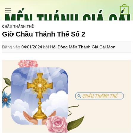
Bỏ
qua
0
nội
dung
CHẦU THÁNH THỂ
Giờ Chầu Thánh Thể Số 2
Đăng vào
04/01/2024
bởi
Hội Dòng Mến Thánh Giá Cái Mơn