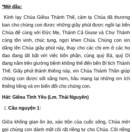
*Mở đầu:
Kính lạy Chúa Giêsu Thánh Thể, cảm tạ Chúa đã thương
ban cho chúng con được những giây phút được ngồi lại bên
Chúa để cùng với Đức Mẹ, Thánh Cả Giuse và Chư Thánh
cùng tôn vinh, chúc tụng, ngợi khen Chúa. Chúng con xin
dâng lên Chúa giây phút này, thay cho các chị em ở các họ
đạo đang tất bật với việc bổn phận, cùng quý Bà, quý Dì
đang nằm trên giường bệnh không thể đến bên Bí tích Thánh
Thể. Giây phút thánh thiêng này, xin Chúa Thánh Thần giúp
chúng con được sốt sắng hơn, hầu mang lại những ơn ích
thiêng liêng và ơn biến đổi cho chúng con.
Hát: Giêsu Tình Yêu (Lm.
Thái Nguyên)
Cầu nguyện 1:
Giữa không gian ồn ào, xáo trộn của cuộc sống, Chúa mời
gọi chúng con dành một cõi rất riêng tư cho Chúa. Cõi riêng