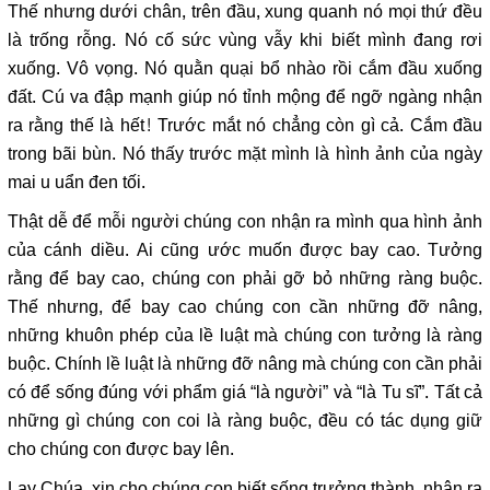
Thế nhưng dưới chân, trên đầu, xung quanh nó mọi thứ đều
là trống rỗng. Nó cố sức vùng vẫy khi biết mình đang rơi
xuống. Vô vọng. Nó quằn quại bổ nhào rồi cắm đầu xuống
đất. Cú va đập mạnh giúp nó tỉnh mộng để ngỡ ngàng nhận
ra rằng thế là hết! Trước mắt nó chẳng còn gì cả. Cắm đầu
trong bãi bùn. Nó thấy trước mặt mình là hình ảnh của ngày
mai u uẩn đen tối.
Thật dễ để mỗi người chúng con nhận ra mình qua hình ảnh
của cánh diều. Ai cũng ước muốn được bay cao. Tưởng
rằng để bay cao, chúng con phải gỡ bỏ những ràng buộc.
Thế nhưng, để bay cao chúng con cần những đỡ nâng,
những khuôn phép của lề luật mà chúng con tưởng là ràng
buộc. Chính lề luật là những đỡ nâng mà chúng con cần phải
có để sống đúng với phẩm giá “là người” và “là Tu sĩ”. Tất cả
những gì chúng con coi là ràng buộc, đều có tác dụng giữ
cho chúng con được bay lên.
Lạy Chúa, xin cho chúng con biết sống trưởng thành, nhận ra