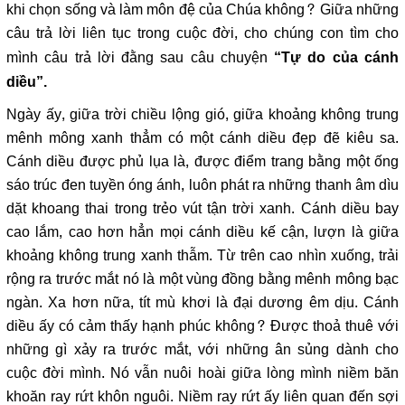
khi chọn sống và làm môn đệ của Chúa không? Giữa những
câu trả lời liên tục trong cuộc đời, cho chúng con tìm cho
mình câu trả lời đằng sau câu chuyện
“Tự do của cánh
diều”.
Ngày ấy, giữa trời chiều lộng gió, giữa khoảng không trung
mênh mông xanh thẳm có một cánh diều đẹp đẽ kiêu sa.
Cánh diều được phủ lụa là, được điểm trang bằng một ống
sáo trúc đen tuyền óng ánh, luôn phát ra những thanh âm dìu
dặt khoang thai trong trẻo vút tận trời xanh. Cánh diều bay
cao lắm, cao hơn hẳn mọi cánh diều kế cận, lượn là giữa
khoảng không trung xanh thẫm. Từ trên cao nhìn xuống, trải
rộng ra trước mắt nó là một vùng đồng bằng mênh mông bạc
ngàn. Xa hơn nữa, tít mù khơi là đại dương êm dịu. Cánh
diều ấy có cảm thấy hạnh phúc không? Được thoả thuê với
những gì xảy ra trước mắt, với những ân sủng dành cho
cuộc đời mình. Nó vẫn nuôi hoài giữa lòng mình niềm băn
khoăn ray rứt khôn nguôi. Niềm ray rứt ấy liên quan đến sợi