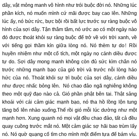
dây, vật mỏng manh vô hình như trói buộc đời nó. Những lúc
phần kích, nó muốn mình cứ mãi được bay cao lên. Những
lúc ấy, nó bức rức, bực bội rồi bất lực trước sự ràng buộc vô
hình của sợi dây. Tận thâm tâm, nó ước ao có một ngày nào
đó được thoát khỏi sự ràng buộc để trở về với trời xanh, về
với tiếng gọi thầm kín giữa lòng nó. Nó thèm tự do! Rồi
huyền nhiệm như một cổ tích, một ngày nọ cánh diều được
tự do. Sợi dây mong manh không còn đủ sức kìm chân nó
trước những mạnh bạo của gió trời và trước nỗi lòng háo
hức của nó. Thoát khỏi sự trì buộc của sợi dây, cánh diều
như được nhấc bỏng lên. Nó chao đảo ngã nghiêng không
theo một quỹ đạo nào cả. Gió phần phật bên tai. Thật sảng
khoái với cái cảm giác mạnh bạo, nó tha hồ lồng lộn tung
tăng bổ lên nhào xuống.Thế rồi gió mỗi lúc dường như một
mạnh hơn. Xung quanh nó mọi vật đều chao đảo, tất cả đều
quay cuồng trước mắt nó. Một cảm giác sợ hãi bao trùm lấy
nó. Nó quờ quạng cố tìm cho mình một điểm tựa để bám víu.