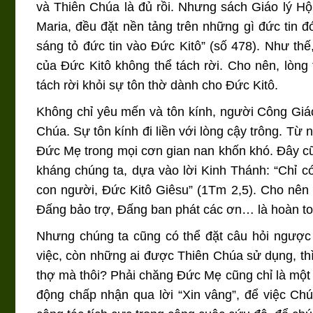
và Thiên Chúa là đủ rồi. Nhưng sách Giáo lý H
Maria, đều đặt nền tảng trên những gì đức tin đó
sáng tỏ đức tin vào Đức Kitô” (số 478). Như thế
của Đức Kitô không thể tách rời. Cho nên, lòng
tách rời khỏi sự tôn thờ dành cho Đức Kitô.
Không chỉ yêu mến và tôn kính, người Công Giá
Chúa. Sự tôn kính đi liền với lòng cậy trông. Từ
Đức Mẹ trong mọi cơn gian nan khốn khó. Đây cũn
kháng chúng ta, dựa vào lời Kinh Thánh: “Chỉ c
con người, Đức Kitô Giêsu” (1Tm 2,5). Cho nên
Đấng bảo trợ, Đấng ban phát các ơn… là hoàn toà
Nhưng chúng ta cũng có thể đặt câu hỏi ngược 
việc, còn những ai được Thiên Chúa sử dụng, thì
thợ mà thôi? Phải chăng Đức Mẹ cũng chỉ là một
động chấp nhận qua lời “Xin vâng”, để việc C