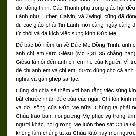
đời đồng trinh. Các Thánh phụ trong giáo hội đều
Lành như Luther, Calvin, và Zwingli cũng đã đồng
đi, các giáo phái Tin Lành mới càng ngày càng đ
từ chối và đả kích việc sùng kính Đức Mẹ.
Để bác bỏ niềm tin về Đức Mẹ Đồng Trinh, anh 
anh chị em Đức Giêsu (Mc 3,31-35 chẳng hạn).
Giêsu là nói đến anh chị em họ của Người. Vì tr
để chỉ anh em và chị em, được dùng cho cả anh 
nghĩa và gán ghép sai lạc.
Cũng xin chia sẻ thêm với bạn rằng việc sùng kí
bắt chước nhân đức của các ngài. Chỉ tôn kính m
và đời sống của Đức Mẹ nữa. Chúng ta phải 
Chúa trao ban, noi gương Mẹ phục vụ trong âm
người khác, noi gương Mẹ luôn theo sát Chúa G
không làm chúng ta xa Chúa Kitô hay mọi người, 