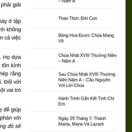
– Năm A
phải giải
Thao Thức Đời Con
này ở tập
ành không
Bông Hoa Được Chúa Mang
n cả việc
Về
Chúa Nhật XVIII Thường Niên
o. Họ dựa
– Năm A
 tôn kính
ghép rằng
Sau Chúa Nhật XVIII Thường
Niên Năm A – Cầu Nguyện
. Đối với
Với Lời Chúa
t vai trò
Hành Trình Gắn Kết Tình Chị
Em
ẹ để giúp
 phán với
Ngày 29 Tháng 7: Thánh
Marta, Maria Và Lazarô
ống đó sẽ