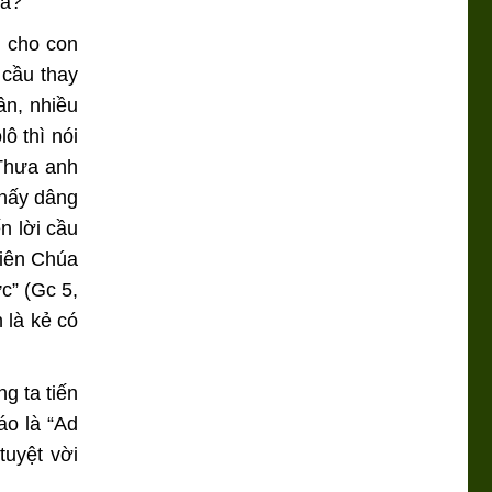
ta?
i cho con
 cầu thay
ân, nhiều
ô thì nói
“Thưa anh
 nấy dâng
n lời cầu
hiên Chúa
c” (Gc 5,
 là kẻ có
g ta tiến
áo là “Ad
uyệt vời