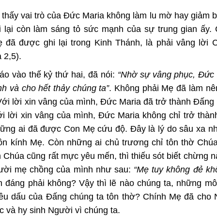
thấy vai trò của Đức Maria không làm lu mờ hay giảm bớ
ái lại còn làm sáng tỏ sức mạnh của sự trung gian ấy.
đã được ghi lại trong Kinh Thánh, là phải vâng lời 
 2,5).
iáo vào thế kỷ thứ hai, đã nói:
“Nhờ sự vâng phục, Đức 
h và cho hết thảy chúng ta”
. Không phải Mẹ đã làm nê
Với lời xin vâng của mình, Đức Maria đã trở thành Đấn
ới lời xin vâng của mình, Đức Maria không chỉ trở thà
ững ai đã được Con Mẹ cứu độ. Đây là lý do sâu xa nh
tôn kính Mẹ. Còn những ai chủ trương chỉ tôn thờ Chú
Chúa cũng rất mực yêu mến, thì thiếu sót biết chừng n
người mẹ chồng của mình như sau:
“
Mẹ tuy không đẻ kh
nh đáng phải không? Vậy thì lẽ nào chúng ta, những m
yêu dấu của Đấng chúng ta tôn thờ? Chính Mẹ đã cho 
c và hy sinh Người vì chúng ta.