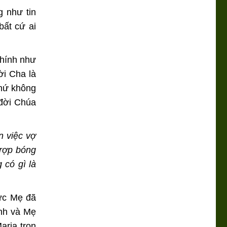
g như tin
bất cứ ai
chính như
ời Cha là
chứ không
 đời Chúa
n việc vợ
rợp bóng
 có gì là
Ðức Mẹ đã
inh và Mẹ
aria trọn