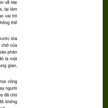
tin về Mẹ
, lại làm
o vai trò
không thể
trước tòa
e chở của
giáo phản
đó là một
ung gian,
 mọi công
tay người
Mẹ đã chủ
đã không