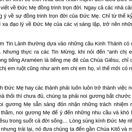
 viết về Ðức Mẹ đồng trinh trọn đời. Ngay cả các nhà cải
 ý về sự đồng trinh trọn đời của Ðức Mẹ. Chỉ từ thế kỷ
i xa đạo lý về Đức Mẹ của các vị sáng lập, trở nên nh
em Tin Lành thường dựa vào những câu Kinh Thánh có
 Nhưng thực ra các Tin Mừng, khi nói đến “anh chị 
ong tiếng Araméen là tiếng mẹ đẻ của Chúa Giêsu, chỉ 
chị em ruột cũng như anh em chị em họ, vì thế mới có 
nh Đức Mẹ hay các thánh phải luôn luôn trở thành việc 
à thôi thì chưa đủ, chúng ta phải noi gương bắt chước 
noi gương Mẹ sẵn sàng đón nhận những trách nhiệm 
 thầm, noi gương Mẹ để ý đến những nhu cầu và khó 
iêsu trong suốt cả đời sống… Lòng sùng kính Đức Mẹ n
nhưng trái lại, nó đưa chúng ta đến gần Chúa Kitô và 