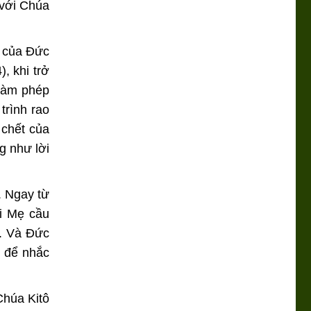
 với Chúa
h của Ðức
, khi trở
 làm phép
trình rao
 chết của
g như lời
. Ngay từ
i Mẹ cầu
y. Và Đức
i để nhắc
Chúa Kitô