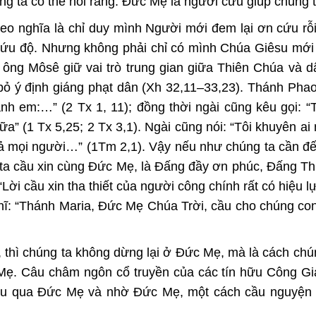
ng ta có thể nói rằng: Đức Mẹ là người cứu giúp chúng 
heo nghĩa là chỉ duy mình Người mới đem lại ơn cứu rỗ
cứu độ. Nhưng không phải chỉ có mình Chúa Giêsu mới
ông Môsê giữ vai trò trung gian giữa Thiên Chúa và d
ỏ ý định giáng phạt dân (Xh 32,11–33,23). Thánh Phaol
nh em:…” (2 Tx 1, 11); đồng thời ngài cũng kêu gọi: 
” (1 Tx 5,25; 2 Tx 3,1). Ngài cũng nói: “Tôi khuyên ai
 cả mọi người…” (1Tm 2,1). Vậy nếu như chúng ta cần đế
g ta cầu xin cùng Đức Mẹ, là Đấng đầy ơn phúc, Đấng T
ời cầu xin tha thiết của người công chính rất có hiệu lự
hĩ: “Thánh Maria, Đức Mẹ Chúa Trời, cầu cho chúng con
thì chúng ta không dừng lại ở Đức Mẹ, mà là cách chún
ẹ. Câu châm ngôn cổ truyền của các tín hữu Công Gi
su qua Đức Mẹ và nhờ Đức Mẹ, một cách cầu nguyện t