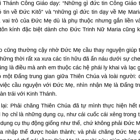
ội Thánh Công Giáo dạy: “Những gì đức tin Công Giáo 
 tin về Đức Kitô” và “những gì đức tin dạy về Mẹ Maria
, vai trò của Đức Mẹ dù là phụ thuộc nhưng gắn liền và
 tôn kính đặc biệt dành cho Đức Trinh Nữ Maria cũng 
o cũng thường cậy nhờ Đức Mẹ cầu thay nguyện giúp 
 những thời rất xa xưa các tín hữu đã ẩn náu dưới sự ch
g là điều mà anh em thuộc các hệ phái ly khai và lạc 
ó một Đấng trung gian giữa Thiên Chúa và loài người: 
 việc cầu nguyện với Đức Mẹ, nhìn nhận Mẹ là Đấng tr
n trái với Kinh Thánh.
lại: Phải chăng Thiên Chúa đã tự mình thực hiện hết
 họ chỉ là những dụng cụ, như cái cuốc cái xẻng trong 
 dụng cụ thụ động giống như thế, chứ không phải Đức 
húa nhập thể được hoàn thành; và phải chăng Đức Mẹ 