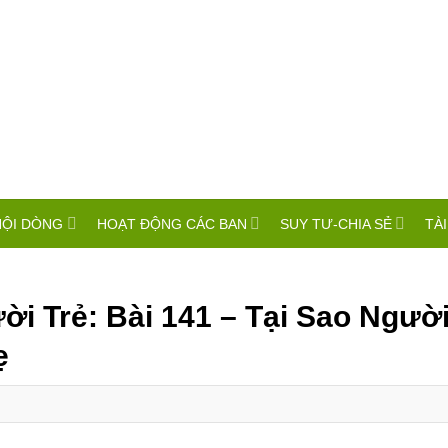
HỘI DÒNG
HOẠT ĐỘNG CÁC BAN
SUY TƯ-CHIA SẺ
TÀI
i Trẻ: Bài 141 – Tại Sao Ngườ
ẹ