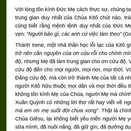
Với lòng tôn kính Ðức Mẹ cách thực sự, chúng ta 
trung gian duy nhất của Chúa Kitô chút nào, tr
cũng biết rằng mệnh lệnh duy nhất của Ðức Mẹ 
vẹn:
“Người bảo gì, các anh cứ việc làm theo”
(Ga
Thánh Irene, một nhà thần học lỗi lạc của Kitô g
trở nên căn nguyên của ơn cứu rỗi cho chính mìn
độ, nhưng Mẹ đã làm trung gian cho ơn cứu độ. 
cứu độ đến cho mọi người, mọi nơi, mọi thời. V
Đấng cứu độ, mà còn trở thành Mẹ của tất cả nh
người Kitô hữu thuộc mọi dân và mọi thời đều 
không tôn kính Mẹ của Chúa, người Mẹ mà chính 
Xuân Quỳnh có những lời thơ rất hay viết về 
mà em ơn mẹ suốt đời chưa xong”
. Thật là chí
Chúa Giêsu, lại không biết yêu mến người Mẹ 
sữa mình, đã nuôi nấng, đã giữ gìn, đã dưỡng dụ