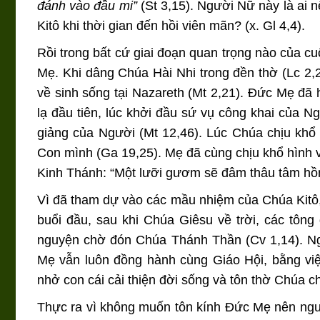
đánh vào đầu mi”
(St 3,15). Người Nữ này là ai 
Kitô khi thời gian đến hồi viên mãn? (x. Gl 4,4).
Rồi trong bất cứ giai đoạn quan trọng nào của c
Mẹ. Khi dâng Chúa Hài Nhi trong đền thờ (Lc 2,22
về sinh sống tại Nazareth (Mt 2,21). Đức Mẹ đã 
lạ đầu tiên, lúc khởi đầu sứ vụ công khai của N
giảng của Người (Mt 12,46). Lúc Chúa chịu khổ
Con mình (Ga 19,25). Mẹ đã cùng chịu khổ hình 
Kinh Thánh: “Một lưỡi gươm sẽ đâm thâu tâm hồn
Vì đã tham dự vào các mầu nhiệm của Chúa Kitô, 
buổi đầu, sau khi Chúa Giêsu về trời, các tô
nguyện chờ đón Chúa Thánh Thần (Cv 1,14). Ngà
Mẹ vẫn luôn đồng hành cùng Giáo Hội, bằng việ
nhở con cái cải thiện đời sống và tôn thờ Chúa c
Thực ra vì không muốn tôn kính Đức Mẹ nên người