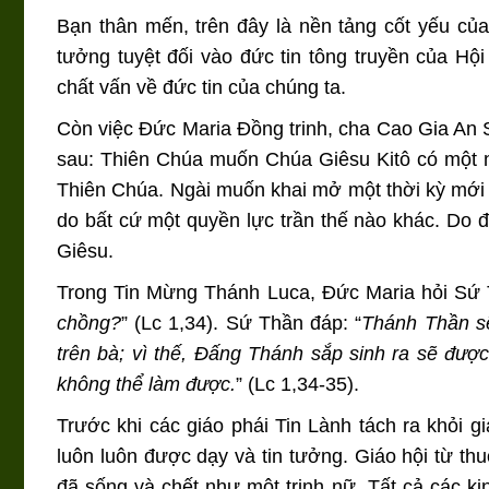
Bạn thân mến, trên đây là nền tảng cốt yếu củ
tưởng tuyệt đối vào đức tin tông truyền của Hộ
chất vấn về đức tin của chúng ta.
Còn việc Đức Maria Đồng trinh, cha Cao Gia An
sau: Thiên Chúa muốn Chúa Giêsu Kitô có một n
Thiên Chúa. Ngài muốn khai mở một thời kỳ mới
do bất cứ một quyền lực trần thế nào khác. Do đ
Giêsu.
Trong Tin Mừng Thánh Luca, Đức Maria hỏi Sứ 
chồng?
” (Lc 1,34). Sứ Thần đáp: “
Thánh Thần sẽ
trên bà; vì thế, Đấng Thánh sắp sinh ra sẽ đư
không thể làm được.
” (Lc 1,34-35).
Trước khi các giáo phái Tin Lành tách ra khỏi g
luôn luôn được dạy và tin tưởng. Giáo hội từ t
đã sống và chết như một trinh nữ. Tất cả các ki