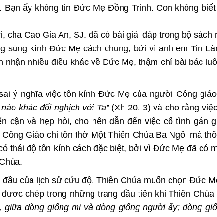
. Bạn ấy không tin Đức Mẹ Đồng Trinh. Con không biết 
ời, cha Cao Gia An, SJ. đã có
bài giải đáp
trong bộ sách 
lòng sùng kính Đức Mẹ cách chung, bởi vì anh em Tin L
n nhận nhiều điều khác về Đức Mẹ, thậm chí bài bác luô
 sai ý nghĩa việc tôn kính Đức Mẹ của người Công giá
nào khác đối nghịch với Ta”
(Xh 20, 3) và cho rằng việc
ển cận và hẹp hòi, cho nên dẫn đến việc cố tình gán 
Công Giáo chỉ tôn thờ Một Thiên Chúa Ba Ngôi mà thôi
thái độ tôn kính cách đặc biệt, bởi vì Đức Mẹ đã có mộ
 Chúa.
ởi đầu của lịch sử cứu độ, Thiên Chúa muốn chọn Đức M
 được chép trong những trang đầu tiên khi Thiên Chúa
, giữa dòng giống mi và dòng giống người ấy; dòng gi