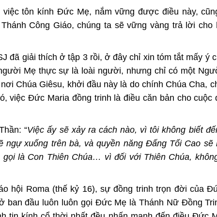
a việc tôn kính Đức Mẹ, nắm vững được điều này, cũn
i Thánh Công Giáo, chúng ta sẽ vững vàng trả lời cho 
 SJ
đã giải thích
ở tập 3 rồi, ở đây chỉ xin tóm tắt mấy ý 
gười Mẹ thực sự là loài người, nhưng chỉ có một Ngư
 nơi Chúa Giêsu, khởi đầu này là do chính Chúa Cha, 
ó, việc Đức Maria đồng trinh là điều căn bản cho cuộc
Thần: “
Việc ấy sẽ xảy ra cách nào, vì tôi không biết đế
 ngự xuống trên bà, và quyền năng Đấng Tối Cao sẽ 
ợc gọi là Con Thiên Chúa…
vì đối với Thiên Chúa, không
iáo hội Roma (thế kỷ 16), sự đồng trinh trọn đời của 
huở ban đầu luôn luôn gọi Ðức Mẹ là Thánh Nữ Ðồng Tr
nh tin kính cổ thời nhất đều nhấn mạnh đến điều Ðức M