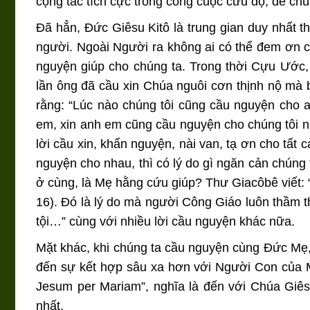
cộng tác tích cực trong công cuộc cứu độ, để chú
Đã hẳn, Đức Giêsu Kitô là trung gian duy nhất t
người. Ngoài Người ra không ai có thể đem ơn 
nguyện giúp cho chúng ta. Trong thời Cựu Ước, 
lần ông đã cầu xin Chúa nguôi cơn thịnh nộ mà b
rằng: “Lúc nào chúng tôi cũng cầu nguyện cho a
em, xin anh em cũng cầu nguyện cho chúng tôi nữa
lời cầu xin, khẩn nguyện, nài van, tạ ơn cho tất
nguyện cho nhau, thì có lý do gì ngăn cản chún
ở cùng, là Mẹ hằng cứu giúp? Thư Giacôbê viết: “L
16). Đó là lý do mà người Công Giáo luôn thầm t
tội…” cùng với nhiều lời cầu nguyện khác nữa.
Mặt khác, khi chúng ta cầu nguyện cùng Đức Mẹ, 
đến sự kết hợp sâu xa hơn với Người Con của M
Jesum per Mariam”, nghĩa là đến với Chúa Giê
nhất.