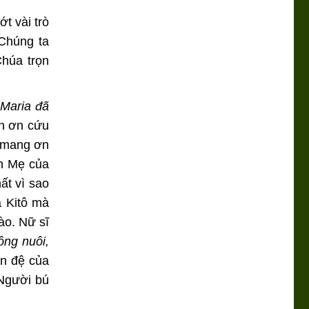
t vài trò
 Chúng ta
Chúa trọn
Maria đã
n ơn cứu
g mang ơn
nh Mẹ của
ất vì sao
a Kitô mà
ào. Nữ sĩ
ông nuôi,
ôn đệ của
Người bú