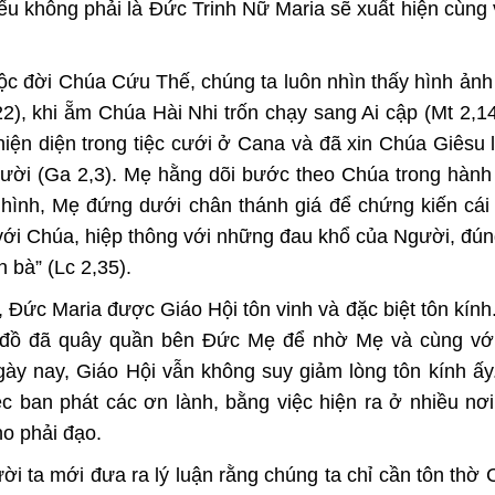
nếu không phải là Đức Trinh Nữ Maria sẽ xuất hiện cùng
uộc đời Chúa Cứu Thế, chúng ta luôn nhìn thấy hình ản
), khi ẵm Chúa Hài Nhi trốn chạy sang Ai cập (Mt 2,14)
hiện diện trong tiệc cưới ở Cana và đã xin Chúa Giêsu
gười (Ga 2,3). Mẹ hằng dõi bước theo Chúa trong hành 
 hình, Mẹ đứng dưới chân thánh giá để chứng kiến cái
với Chúa, hiệp thông với những đau khổ của Người, đún
 bà” (Lc 2,35).
Ðức Maria được Giáo Hội tôn vinh và đặc biệt tôn kính
ng đồ đã quây quần bên Đức Mẹ để nhờ Mẹ và cùng vớ
y nay, Giáo Hội vẫn không suy giảm lòng tôn kính ấ
c ban phát các ơn lành, bằng việc hiện ra ở nhiều nơ
ho phải đạo.
 ta mới đưa ra lý luận rằng chúng ta chỉ cần tôn thờ 