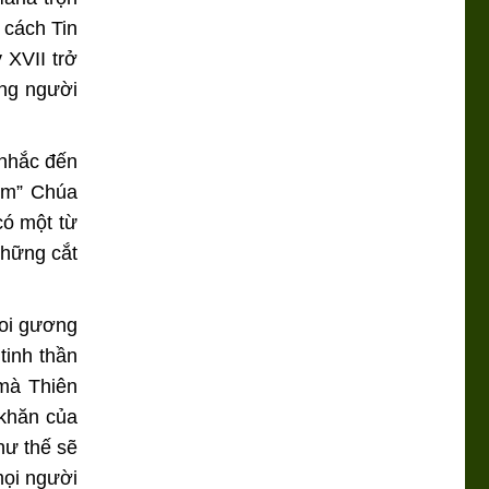
 cách Tin
 XVII trở
ững người
 nhắc đến
em” Chúa
có một từ
những cắt
noi gương
tinh thần
mà Thiên
khăn của
hư thế sẽ
mọi người