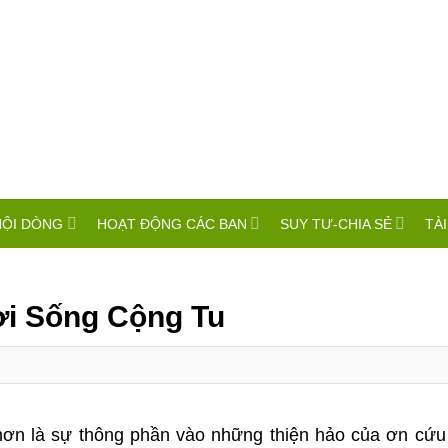
HỘI DÒNG
HOẠT ĐỘNG CÁC BAN
SUY TƯ-CHIA SẺ
TÀI
ời Sống Cộng Tu
ơn là sự thông phần vào những thiện hảo của ơn cứu