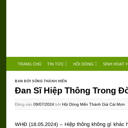
Bỏ
qua
nội
dung
TIN TỨC
HỘI DÒNG
SINH HOẠT 
TRANG CHỦ
BAN ĐỜI SỐNG THÁNH HIẾN
Đan Sĩ Hiệp Thông Trong Đ
Đăng vào
09/07/2024
bởi
Hội Dòng Mến Thánh Giá Cái Mơn
WHĐ (18.05.2024) – Hiệp thông không gì khác h