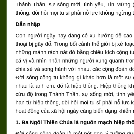
Thánh Thần, sự sống mới, tình yêu, Tin Mừng (
thông, đòi hỏi mọi tu sĩ phải nỗ lực không ngừng
Dẫn nhập
Con người ngày nay đang có xu hướng đề cao tư
thoại bị gãy đổ. Trong bối cảnh thế giới bị xé to
những mảnh rách nát đó bằng chiều kích cộng tu
cá vị và nhìn nhận những người xung quanh tro
chia sẻ và song hành với nhau, các cộng đoàn d
Đời sống cộng tu không gì khác hơn là một sự 
nhau là anh em, đó là hiệp thông. Hiệp thông 
cứu độ trong Thánh Thần, sự sống mới, tình yê
hạn từ hiệp thông, đòi hỏi mọi tu sĩ phải nỗ lực
hoạt động của xã hội ngày càng biến dạng khiến n
1. Ba Ngôi Thiên Chúa là nguồn mạch hiệp th
Đời sống cộng đoàn là một nét đẹp lý tưởng đư