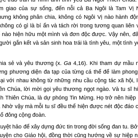
âm giao của sự sống, đến nỗi cả Ba Ngôi là Tam Vị 
nhưng không phân chia, không có Ngôi Vị nào hành độ
hông có gì là bí ẩn và tách rời trong tương quan liên 
hể nào hiện hữu một mình và đơn độc được. Vậy nên, đâ
ời gắn kết và sản sinh hoa trái là tình yêu, một tình 
hia sẻ và yêu thương (x.
Ga
4,16). Khi tham dự mầu 
ng phương diện đa tạp của từng cá thể để làm phong
ại với nhau không từ những nhu cầu cộng tác xã hội, l
ên Chúa, lời mời gọi yêu thương ngọt ngào. Và tu sĩ h
nh Thiên Chúa, là dự phóng Tin Mừng. Họ trở nên hiệp
 Nhờ vậy mà mỗi tu sĩ đều thể hiện được nét độc đáo 
số đông cộng đoàn.
yệt hảo để xây dựng đức tin trong đời sống đan tu. Bởi
uyện cho Giáo hội, đồng thời cũng hướng về sự hiệp n