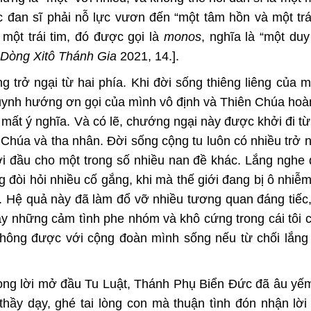
c đan sĩ phải nỗ lực vươn đến “một tâm hồn và một trá
một trái tim, đó được gọi là
monos
, nghĩa là “một duy 
i Dòng Xitô Thánh Gia
2021, 14.].
 trở ngại từ hai phía. Khi đời sống thiêng liêng của m
huynh hướng ơn gọi của mình vô định và Thiên Chúa hoà
mất ý nghĩa. Và có lẽ, chướng ngại này được khởi đi từ
Chúa và tha nhân. Đời sống cộng tu luôn có nhiều trở n
hởi đầu cho một trong số nhiều nan đề khác. Lắng nghe
g đòi hỏi nhiều cố gắng, khi mà thế giới đang bị ô nhiễm
. Hệ quả này đã làm đổ vỡ nhiều tương quan đáng tiếc,
ay những cảm tình phe nhóm và khô cứng trong cái tôi 
 thông được với cộng đoàn mình sống nếu từ chối lắn
rong lời mở đầu Tu Luật, Thánh Phụ Biển Đức đã âu yế
thầy dạy, ghé tai lòng con mà thuận tình đón nhận lời