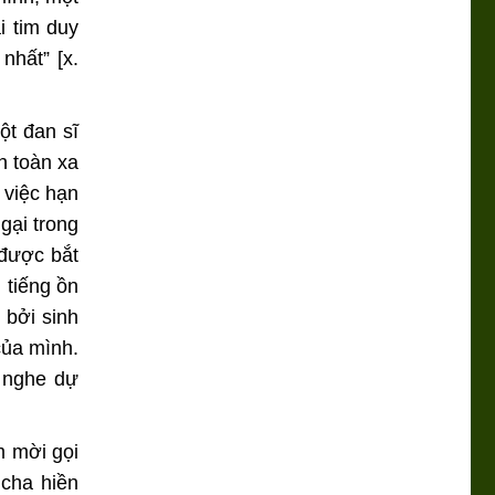
i tim duy
nhất” [x.
ột đan sĩ
n toàn xa
 việc hạn
gại trong
 được bắt
 tiếng ồn
 bởi sinh
của mình.
g nghe dự
m mời gọi
 cha hiền