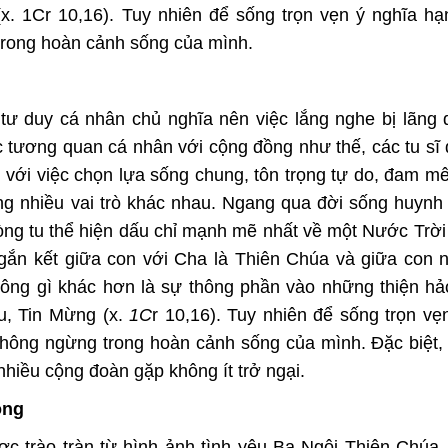
x. 1Cr 10,16). Tuy nhiên để sống trọn vẹn ý nghĩa hạ
 trong hoàn cảnh sống của mình.
 duy cá nhân chủ nghĩa nên việc lắng nghe bị lãng 
ạc tương quan cá nhân với cộng đồng như thế, các tu sĩ đ
 với việc chọn lựa sống chung, tôn trọng tự do, đam m
ng nhiều vai trò khác nhau. Ngang qua đời sống huynh
òng tu thể hiện dấu chỉ mạnh mẽ nhất về một Nước Trời
gắn kết giữa con với Cha là Thiên Chúa và giữa con 
không gì khác hơn là sự thông phần vào những thiện h
u, Tin Mừng (x.
1C
r 10,16). Tuy nhiên để sống trọn vẹ
 không ngừng trong hoàn cảnh sống của mình. Đặc biệt, 
hiều cộng đoàn gặp không ít trở ngại.
ông
ợc trào tràn từ hình ảnh tình yêu Ba Ngôi Thiên Chúa