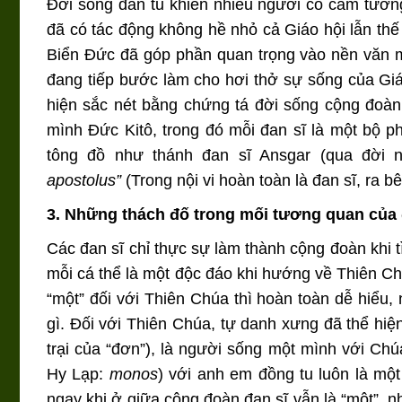
Đời sống đan tu khiến nhiều người có cảm tưởng 
đã có tác động không hề nhỏ cả Giáo hội lẫn thế
Biển Đức đã góp phần quan trọng vào nền văn m
đang tiếp bước làm cho hơi thở sự sống của Giá
hiện sắc nét bằng chứng tá đời sống cộng đoàn, đ
mình Đức Kitô, trong đó mỗi đan sĩ là một bộ 
tông đồ như thánh đan sĩ Ansgar (qua đời 
apostolus”
(Trong nội vi hoàn toàn là đan sĩ, ra b
3. Những thách đố trong mối tương quan của 
Các đan sĩ chỉ thực sự làm thành cộng đoàn khi t
mỗi cá thể là một độc đáo khi hướng về Thiên Ch
“một” đối với Thiên Chúa thì hoàn toàn dễ hiểu,
gì. Đối với Thiên Chúa, tự danh xưng đã thể hiện
trại của “đơn”), là người sống một mình với Chú
Hy Lạp:
monos
) với anh em đồng tu luôn là một
ngay khi ở giữa cộng đoàn đan sĩ vẫn là “một”, n