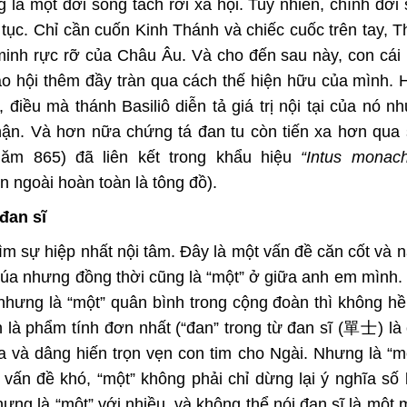
là một đời sống tách rời xã hội. Tuy nhiên, chính đời
 tục. Chỉ cần cuốn Kinh Thánh và chiếc cuốc trên tay, 
inh rực rỡ của Châu Âu. Và cho đến sau này, con cái
o hội thêm đầy tràn qua cách thế hiện hữu của mình. 
iều mà thánh Basiliô diễn tả giá trị nội tại của nó nh
phận. Và hơn nữa chứng tá đan tu còn tiến xa hơn qu
năm 865) đã liên kết trong khẩu hiệu
“Intus monach
ên ngoài hoàn toàn là tông đồ).
đan sĩ
ìm sự hiệp nhất nội tâm. Đây là một vấn đề căn cốt và na
úa nhưng đồng thời cũng là “một” ở giữa anh em mình. 
 nhưng là “một” quân bình trong cộng đoàn thì không h
 là phẩm tính đơn nhất (“đan” trong từ đan sĩ (單士) là 
a và dâng hiến trọn vẹn con tim cho Ngài. Nhưng là “mộ
 vấn đề khó, “một” không phải chỉ dừng lại ý nghĩa số 
hưng là “một” với nhiều, và không thể nói đan sĩ là một 