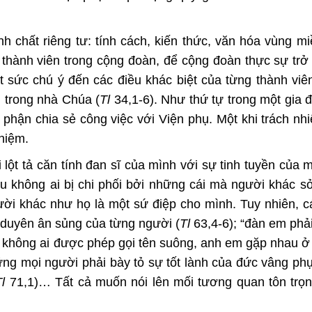
nh chất riêng tư: tính cách, kiến thức, văn hóa vùng 
g thành viên trong cộng đoàn, để cộng đoàn thực sự trở
 sức chú ý đến các điều khác biệt của từng thành viê
g trong nhà Chúa (
Tl
34,1-6). Như thứ tự trong một gia 
 phận chia sẻ công việc với Viện phụ. Một khi trách n
nhiệm.
i lột tả căn tính đan sĩ của mình với sự tinh tuyền của 
au không ai bị chi phối bởi những cái mà người khác s
ười khác như họ là một sứ điệp cho mình. Tuy nhiên, c
ư duyên ân sủng của từng người (
Tl
63,4-6); “đàn em phải
không ai được phép gọi tên suông, anh em gặp nhau ở
ng mọi người phải bày tỏ sự tốt lành của đức vâng phụ
l
71,1)… Tất cả muốn nói lên mối tương quan tôn trọ