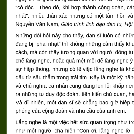
“cô độc”. Theo đó, khi hợp thành cộng đoàn, cá
nhất”, nhiều thân xác nhưng có một tâm hồn và 
Nguyễn Văn Nam,
Giáo trình linh đạo đan tu, Hộ
Những đòi hỏi này cho thấy, đan sĩ luôn có những
đang bị “phai nhạt” thì không những cảm thấy k
cách, mà còn thấy tương quan với người đồng tu 
chế lắng nghe, hoặc quá mệt mỏi để lắng nghe ý 
sự hiệp thông, nhưng có lẽ việc lắng nghe là k
đầu từ sâu thẳm trong trái tim. Đây là một kỹ năn
và chủ nghĩa cá nhân cũng đang len lỏi khắp nơi
ra những tư duy độc đoán, tiên kiến chủ quan, h
Và dĩ nhiên, một đan sĩ sẽ chẳng bao giờ hiệp
phóng của cộng đoàn và nhu cầu của anh em.
Lắng nghe là một việc hết sức quan trọng như t
như một người cha hiền “Con ơi, lắng nghe lời 