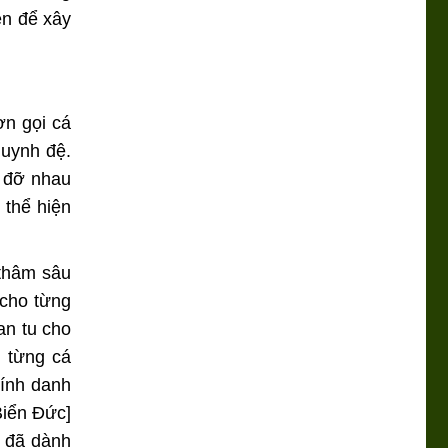
ền để xây
ơn gọi cá
huynh đệ.
p đỡ nhau
 thể hiện
 thâm sâu
 cho từng
an tu cho
i từng cá
hính danh
Biển Đức]
a đã dành