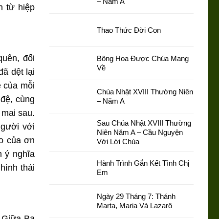
– Năm A
n từ hiệp
Thao Thức Đời Con
quên, đối
Bông Hoa Được Chúa Mang
Về
ã dệt lại
ê của mỗi
Chúa Nhật XVIII Thường Niên
 đệ, cùng
– Năm A
 mai sau.
Sau Chúa Nhật XVIII Thường
người với
Niên Năm A – Cầu Nguyện
ảo của ơn
Với Lời Chúa
n ý nghĩa
Hành Trình Gắn Kết Tình Chị
hình thái
Em
Ngày 29 Tháng 7: Thánh
Marta, Maria Và Lazarô
. Giữa Ba