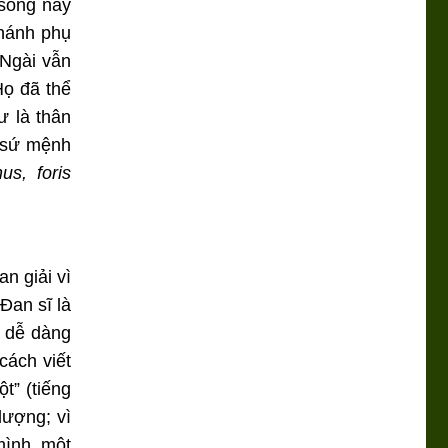
 sống này
Thánh phụ
 Ngài vẫn
Họ đã thể
ư là thân
a sứ mệnh
us, foris
n giải vì
Đan sĩ là
ề dễ dàng
cách viết
t” (tiếng
lượng; vì
mình, một