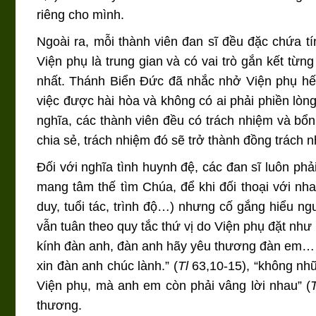
riêng cho mình.
Ngoài ra, mỗi thành viên đan sĩ đều đặc chứa tí
Viện phụ là trung gian và có vai trò gắn kết từn
nhất. Thánh Biển Đức đã nhắc nhở Viện phụ hết
việc được hài hòa và không có ai phải phiền lòn
nghĩa, các thành viên đều có trách nhiệm và bổn
chia sẻ, trách nhiệm đó sẽ trở thành đồng trách 
Đối với nghĩa tình huynh đệ, các đan sĩ luôn phả
mang tâm thế tìm Chúa, để khi đối thoại với nh
duy, tuổi tác, trình độ…) nhưng cố gắng hiểu ng
vẫn tuân theo quy tắc thứ vị do Viện phụ đặt nh
kính đàn anh, đàn anh hãy yêu thương đàn em… 
xin đàn anh chúc lành.” (
Tl
63,10-15), “không nhữ
Viện phụ, mà anh em còn phải vâng lời nhau” (
T
thương.