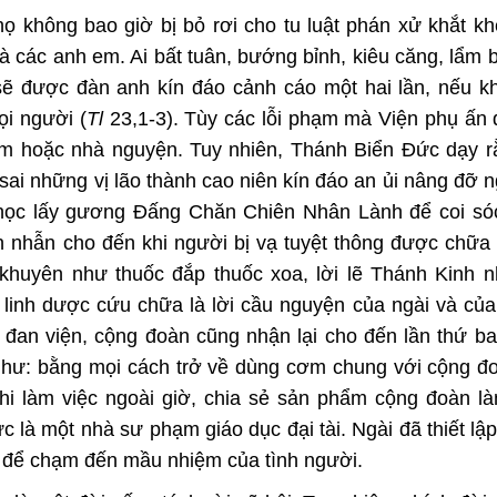
họ không bao giờ bị bỏ rơi cho tu luật phán xử khắt k
 các anh em. Ai bất tuân, bướng bỉnh, kiêu căng, lẩm
sẽ được đàn anh kín đáo cảnh cáo một hai lần, nếu k
ọi người (
Tl
23,1-3). Tùy các lỗi phạm mà Viện phụ ấn 
cơm hoặc nhà nguyện. Tuy nhiên, Thánh Biển Đức dạy r
 sai những vị lão thành cao niên kín đáo an ủi nâng đỡ 
 học lấy gương Đấng Chăn Chiên Nhân Lành để coi sóc
ên nhẫn cho đến khi người bị vạ tuyệt thông được chữa
i khuyên như thuốc đắp thuốc xoa, lời lẽ Thánh Kinh 
linh dược cứu chữa là lời cầu nguyện của ngài và của
 đan viện, cộng đoàn cũng nhận lại cho đến lần thứ ba
 như: bằng mọi cách trở về dùng cơm chung với cộng đo
hi làm việc ngoài giờ, chia sẻ sản phẩm cộng đoàn l
là một nhà sư phạm giáo dục đại tài. Ngài đã thiết lậ
đó để chạm đến mầu nhiệm của tình người.