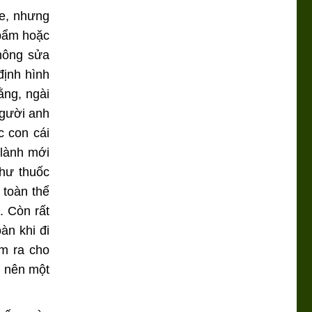
he, nhưng
 bẩm hoặc
hông sửa
định hình
ằng, ngài
người anh
 con cái
 lành mới
như thuốc
 toàn thể
. Còn rất
àn khi đi
àm ra cho
p nên một