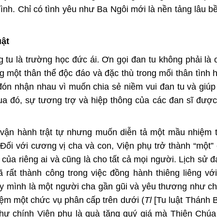
ình. Chỉ có tình yêu như Ba Ngôi mới là nền tảng lâu b
uật
 tu là trường học đức ái. Ơn gọi đan tu không phải là 
g một thân thể độc đáo và đặc thù trong mối thân tình 
đón nhận nhau vì muốn chia sẻ niềm vui đan tu và giú
 đó, sự tương trợ và hiệp thông của các đan sĩ được
 vận hành trật tự nhưng muốn diễn tả một mầu nhiệm
Đối với cương vị cha và con, Viện phụ trở thành “một”
của riêng ai và cũng là cho tất cả mọi người. Lịch sử đ
ã rất thành công trong việc đồng hành thiêng liêng vớ
ấy mình là một người cha gần gũi và yêu thương như c
iệm một chức vụ phân cấp trên dưới (
Tl
[Tu luật Thánh 
như chính Viện phụ là quà tặng quý giá mà Thiên Chú