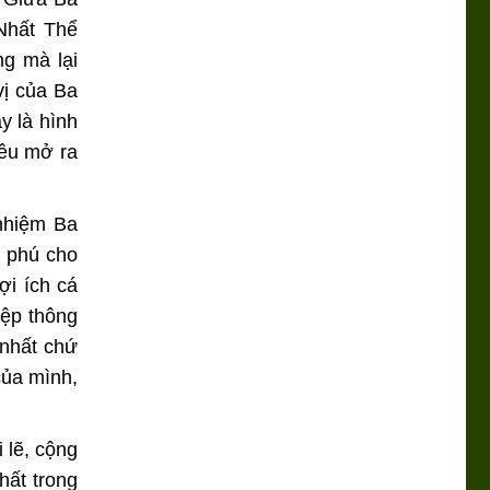
Nhất Thể
ng mà lại
vị của Ba
y là hình
yêu mở ra
nhiệm Ba
 phú cho
ợi ích cá
iệp thông
 nhất chứ
của mình,
 lẽ, cộng
hất trong