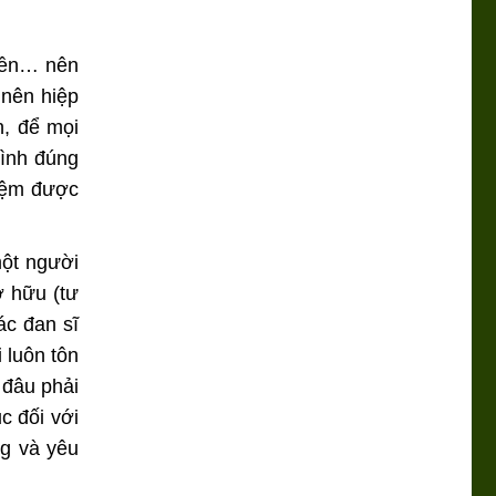
miền… nên
 nên hiệp
n, để mọi
đình đúng
hiệm được
một người
ở hữu (tư
ác đan sĩ
 luôn tôn
 đâu phải
c đối với
ng và yêu