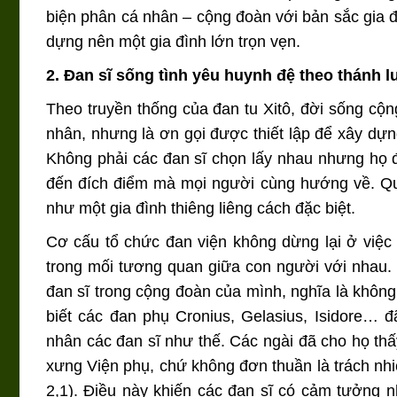
biện phân cá nhân – cộng đoàn với bản sắc gia đ
dựng nên một gia đình lớn trọn vẹn.
2. Đan sĩ sống tình yêu huynh đệ theo thánh l
Theo truyền thống của đan tu Xitô, đời sống cộng
nhân, nhưng là ơn gọi được thiết lập để xây dựn
Không phải các đan sĩ chọn lấy nhau nhưng họ 
đến đích điểm mà mọi người cùng hướng về. Qua
như một gia đình thiêng liêng cách đặc biệt.
Cơ cấu tổ chức đan viện không dừng lại ở việc
trong mối tương quan giữa con người với nhau. 
đan sĩ trong cộng đoàn của mình, nghĩa là không 
biết các đan phụ Cronius, Gelasius, Isidore… đ
nhân các đan sĩ như thế. Các ngài đã cho họ th
xưng Viện phụ, chứ không đơn thuần là trách nh
2,1). Điều này khiến các đan sĩ có cảm tưởng 