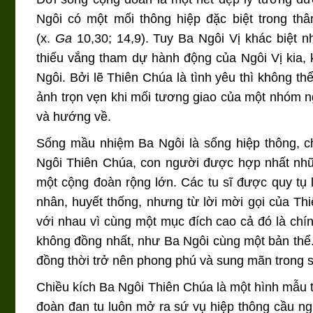
Ngôi có một mối thông hiệp đặc biệt trong th
(x.
Ga
10,30; 14,9). Tuy Ba Ngôi Vị khác biệt 
thiếu vắng tham dự hành động của Ngôi Vị kia, k
Ngôi. Bởi lẽ Thiên Chúa là tình yêu thì không t
ảnh trọn vẹn khi mối tương giao của một nhóm ngư
và hướng về.
Sống mầu nhiệm Ba Ngôi là sống hiệp thông, c
Ngôi Thiên Chúa, con người được hợp nhất nhữ
một cộng đoàn rộng lớn. Các tu sĩ được quy tụ l
nhân, huyết thống, nhưng từ lời mời gọi của Thi
với nhau vì cùng một mục đích cao cả đó là chí
không đồng nhất, như Ba Ngôi cùng một bản thể.
đồng thời trở nên phong phú và sung mãn trong 
Chiều kích Ba Ngôi Thiên Chúa là một hình mẫu tu
đoàn đan tu luôn mở ra sứ vụ hiệp thông cầu ng