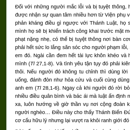
Đối với những người mắc lỗi và bị tuyệt thông, 
được nhận sự quan tâm nhiều hơn từ Viện phụ và
phản kháng điều gì ngược với Thánh Luật, họ 
mình họ sẽ bị khiển trách công khai trước mặt m
phạt nặng nhẹ, có thể bị tuyệt thông nơi bàn 
phải hết sức lo lắng săn sóc cho người phạm lỗi,
em đó. Ngài cần đem hết tài lực khôn khéo và
mình (
Tl
27,1-8). Và tình yêu tận tụy đó phải ki
thôi. Nếu người đó không tu chỉnh thì dùng lờ
uống, đánh đòn như hỏa cứu và cuối cùng dùng 
anh em (
Tl
28,1-6). Ngay cả khi người đó rời bỏ
nhiều điều quân bình và bác ái mà luật ấn định
xa, luôn hướng về giờ thần vụ nơi cộng đoàn k
người nghèo… Điều này cho thấy Thánh Biển Đức 
cơ cấu hữu lý nhưng lại vượt ra khỏi ranh giới 