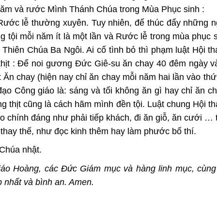
 năm và rước Mình Thánh Chúa trong Mùa Phục sinh :
 Rước lễ thường xuyên. Tuy nhiên, để thúc đẩy những 
ưng tội mỗi năm ít là một lần và Rước lễ trong mùa phục 
ễ Thiên Chúa Ba Ngôi. Ai cố tình bỏ thì phạm luật Hội t
thịt : Để noi gương Đức Giê-su ăn chay 40 đêm ngày v
t Ăn chay (hiện nay chỉ ăn chay mỗi năm hai lần vào thứ 
ạo Công giáo là: sáng và tối không ăn gì hay chỉ ăn chút
êng thịt cũng là cách hãm mình đền tội. Luật chung Hội t
do chính đáng như phải tiếp khách, đi ăn giỗ, ăn cưới … 
 thay thế, như đọc kinh thêm hay làm phước bố thí.
Chúa nhật.
iáo Hoàng, các Đức Giám mục và hàng linh mục, cùng
 nhất và bình an. Amen.