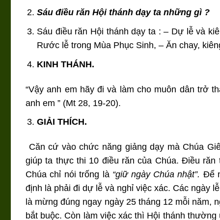
Sáu điều răn Hội thánh dạy ta những gì ?
Sáu điều răn Hội thánh dạy ta : – Dự lễ và k
Rước lễ trong Mùa Phục Sinh, – Ăn chay, kiên
KINH THÁNH.
“Vậy anh em hãy đi và làm cho muôn dân trở th
anh em ” (Mt 28, 19-20).
GIẢI THÍCH.
Căn cứ vào chức năng giảng dạy mà Chúa Giêsu 
giúp ta thực thi 10 điều răn của Chúa. Điều răn
Chúa chỉ nói trống là
“giữ ngày Chúa nhật”.
Để n
định là phải đi dự lễ và nghỉ việc xác. Các ngày l
là mừng đúng ngay ngày 25 tháng 12 mỗi năm, ng
bắt buộc. Còn làm việc xác thì Hội thánh thường 