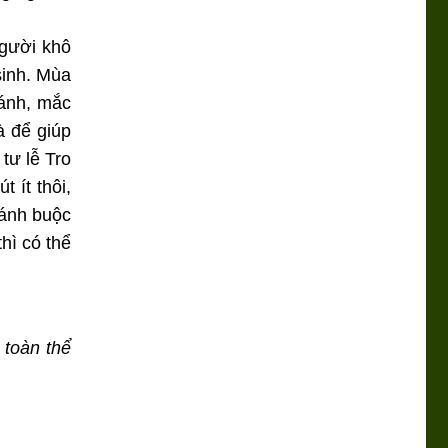
người khô
sinh. Mùa
hánh, mắc
à để giúp
tư lễ Tro
 ít thôi,
hánh buộc
thì có thể
 toàn thể