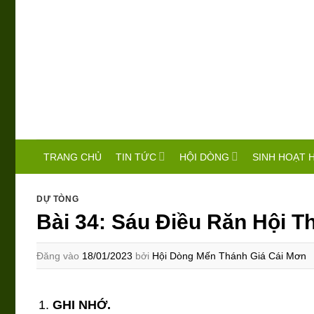
Bỏ
qua
nội
dung
TIN TỨC
HỘI DÒNG
SINH HOẠT 
TRANG CHỦ
DỰ TÒNG
Bài 34: Sáu Điều Răn Hội T
Đăng vào
18/01/2023
bởi
Hội Dòng Mến Thánh Giá Cái Mơn
GHI NHỚ.