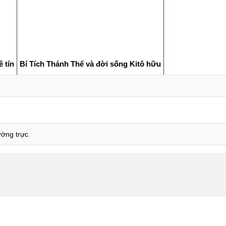
ê tín
Bí Tích Thánh Thể và đời sống Kitô hữu
hường trực
.