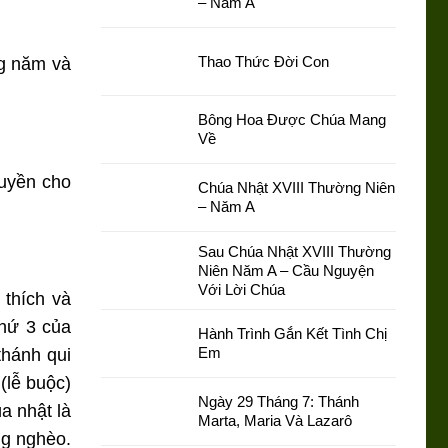
– Năm A
Thao Thức Đời Con
ng năm và
Bông Hoa Được Chúa Mang
Về
ruyền cho
Chúa Nhật XVIII Thường Niên
– Năm A
Sau Chúa Nhật XVIII Thường
Niên Năm A – Cầu Nguyện
Với Lời Chúa
 thích và
thứ 3 của
Hành Trình Gắn Kết Tình Chị
Em
thánh qui
 (lễ buộc)
Ngày 29 Tháng 7: Thánh
a nhật là
Marta, Maria Và Lazarô
ng nghèo.