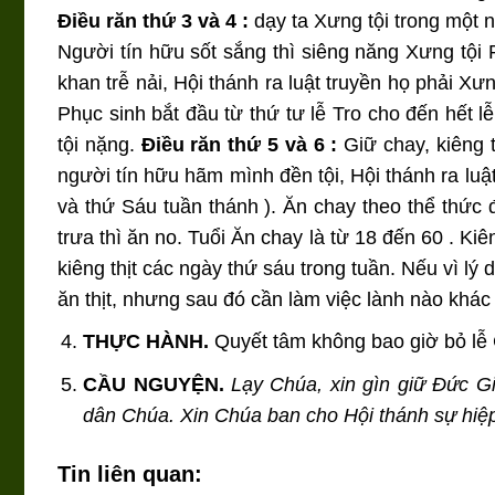
Điều răn thứ 3 và 4 :
dạy ta Xưng tội trong một
Người tín hữu sốt sắng thì siêng năng Xưng tội
khan trễ nải, Hội thánh ra luật truyền họ phải X
Phục sinh bắt đầu từ thứ tư lễ Tro cho đến hết l
tội nặng.
Điều răn thứ 5 và 6 :
Giữ chay, kiêng 
người tín hữu hãm mình đền tội, Hội thánh ra luậ
và thứ Sáu tuần thánh ). Ăn chay theo thể thức đ
trưa thì ăn no. Tuổi Ăn chay là từ 18 đến 60 . Ki
kiêng thịt các ngày thứ sáu trong tuần. Nếu vì lý 
ăn thịt, nhưng sau đó cần làm việc lành nào khác
THỰC HÀNH.
Quyết tâm không bao giờ bỏ lễ 
CẦU NGUYỆN.
Lạy Chúa, xin gìn giữ Đức G
dân Chúa. Xin Chúa ban cho Hội thánh sự hiệp
Tin liên quan: