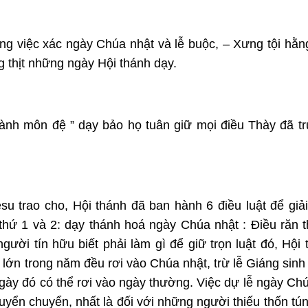
iêng việc xác ngày Chúa nhật và lễ buộc, – Xưng tội hằ
g thịt những ngày Hội thánh dạy.
ành môn đệ ” dạy bảo họ tuân giữ mọi điều Thày đã t
trao cho, Hội thánh đã ban hành 6 điều luật để giải
 thứ 1 và 2: dạy thánh hoá ngày Chúa nhật : Điều răn 
gười tín hữu biết phải làm gì để giữ trọn luật đó, Hội 
ễ lớn trong năm đều rơi vào Chúa nhật, trừ lễ Giáng sinh
ày đó có thể rơi vào ngày thường. Việc dự lễ ngày Chú
uyển chuyển, nhất là đối với những người thiếu thốn tú