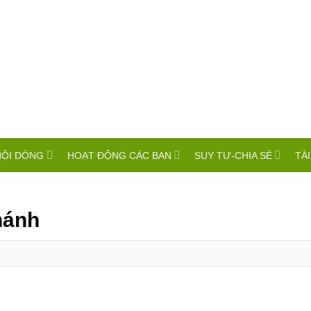
HỘI DÒNG
HOẠT ĐỘNG CÁC BAN
SUY TƯ-CHIA SẺ
TÀI
hánh