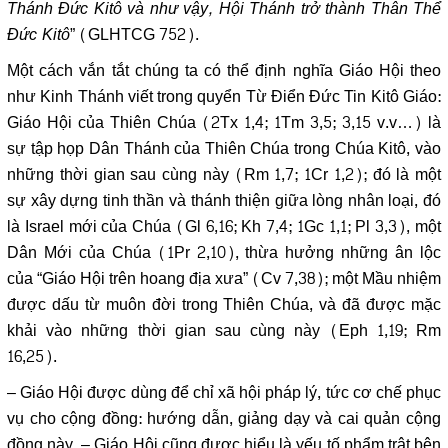
Thánh Đức Kitô và như vậy, Hội Thánh trở thành Thân Thể
Đức Kitô
” (GLHTCG 752).
Một cách vắn tắt chúng ta có thể định nghĩa Giáo Hội theo
như Kinh Thánh viết trong quyển Từ Điển Đức Tin Kitô Giáo:
Giáo Hội của Thiên Chúa (2Tx 1,4; 1Tm 3,5; 3,15 v.v…) là
sự tập họp Dân Thánh của Thiên Chúa trong Chúa Kitô, vào
những thời gian sau cùng này (Rm 1,7; 1Cr 1,2); đó là một
sự xây dựng tinh thần và thánh thiện giữa lòng nhân loại, đó
là Israel mới của Chúa (Gl 6,16; Kh 7,4; 1Gc 1,1; Pl 3,3), một
Dân Mới của Chúa (1Pr 2,10), thừa hưởng những ân lộc
của “Giáo Hội trên hoang địa xưa” (Cv 7,38); một Mầu nhiệm
được dấu từ muôn đời trong Thiên Chúa, và đã được mặc
khải vào những thời gian sau cùng này (Eph 1,19; Rm
16,25).
– Giáo Hội được dùng để chỉ xã hội pháp lý, tức cơ chế phục
vụ cho cộng đồng: hướng dẫn, giảng dạy và cai quản cộng
đồng này. – Giáo Hội cũng được hiểu là yếu tố phẩm trật bên