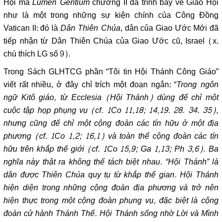
Hội mà
Lumen Gentium
chương II đã trình bày về Giáo Hội
như là một trong những sự kiện chính của Công Đồng
Vatican II: đó là
Dân Thiên Chúa
, dân của Giao Ước Mới đã
tiếp nhận từ Dân Thiên Chúa của Giao Ước cũ, Israel (x.
chú thích LG số 9).
Trong Sách GLHTCG phần “Tôi tin Hội Thánh Công Giáo”
viết rất nhiều, ở đây chỉ trích một đoạn ngắn: “
Trong ngôn
ngữ Kitô giáo, từ Ecclesia (Hội Thánh) dùng để chỉ một
cuộc tập họp phụng vụ (cf. 1Co 11,18; 14,19. 28. 34. 35),
nhưng cũng để chỉ một cộng đoàn các tín hữu ở một địa
phương (cf. 1Co 1,2; 16,1) và toàn thể cộng đoàn các tín
hữu trên khắp thế giới (cf. 1Co 15,9; Ga 1,13; Ph 3,6). Ba
nghĩa này thật ra không thể tách biệt nhau. “Hội Thánh” là
dân được Thiên Chúa quy tụ từ khắp thế gian. Hội Thánh
hiện diện trong những cộng đoàn địa phương và trở nên
hiện thực trong một cộng đoàn phụng vụ, đặc biệt là cộng
đoàn cử hành Thánh Thể. Hội Thánh sống nhờ Lời và Mình