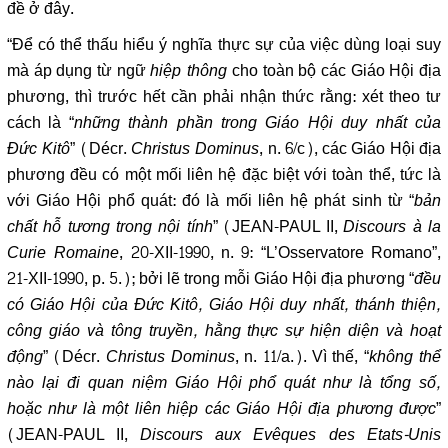
đề ở đây.
“Để có thể thấu hiểu ý nghĩa thực sự của việc dùng loại suy
mà áp dụng từ ngữ
hiệp thông
cho toàn bộ các Giáo Hội địa
phương, thì trước hết cần phải nhận thức rằng: xét theo tư
cách là “
những thành phần trong Giáo Hội duy nhất của
Đức Kitô
” (Décr.
Christus Dominus
, n. 6/c), các Giáo Hội địa
phương đều có một mối liên hệ đặc biệt với toàn thể, tức là
với Giáo Hội phổ quát: đó là mối liên hệ phát sinh từ “
bản
chất hỗ tương trong nội tính
” (JEAN-PAUL II,
Discours à la
Curie Romaine
, 20-XII-1990, n. 9: “L’Osservatore Romano”,
21-XII-1990, p. 5.); bởi lẽ trong mỗi Giáo Hội địa phương “
đều
có Giáo Hội của Đức Kitô, Giáo Hội duy nhất, thánh thiện,
công giáo và tông truyền, hằng thực sự hiện diện và hoạt
động
” (Décr.
Christus Dominus
, n. 11/a.). Vì thế, “
không thể
nào lại đi quan niệm Giáo Hội phổ quát như là tổng số,
hoặc như là một liên hiệp các Giáo Hội địa phương được
”
(JEAN-PAUL II,
Discours aux Evêques des Etats-Unis