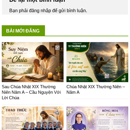
Bạn phải
đăng nhập
để gửi bình luận.
BÀI MỚI ĐĂNG
Sau Chúa Nhật XIX Thường
Chúa Nhật XIX Thường Niên –
Niên Năm A – Cầu Nguyện Với
Năm A
Lời Chúa