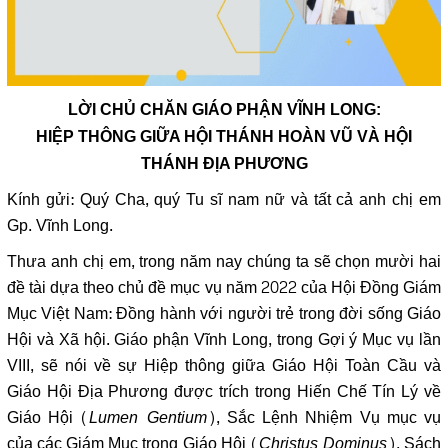
LỜI CHỦ CHĂN GIÁO PHẬN VĨNH LONG:
HIỆP THÔNG GIỮA HỘI THÁNH HOÀN VŨ VÀ HỘI
THÁNH ĐỊA PHƯƠNG
Kính gửi: Quý Cha, quý Tu sĩ nam nữ và tất cả anh chị em
Gp. Vĩnh Long.
Thưa anh chị em, trong năm nay chúng ta sẽ chọn mười hai
đề tài dựa theo chủ đề mục vụ năm 2022 của Hội Đồng Giám
Mục Việt Nam: Đồng hành với người trẻ trong đời sống Giáo
Hội và Xã hội. Giáo phận Vĩnh Long, trong Gợi ý Mục vụ lần
VIII, sẽ nói về sự Hiệp thông giữa Giáo Hội Toàn Cầu và
Giáo Hội Địa Phương được trích trong Hiến Chế Tín Lý về
Giáo Hội (
Lumen Gentium
), Sắc Lệnh Nhiệm Vụ mục vụ
của các Giám Mục trong Giáo Hội (
Christus Dominus
), Sách