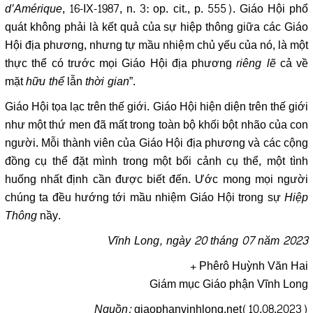
d’Amérique
, 16-IX-1987, n. 3: op. cit., p. 555). Giáo Hội phổ
quát không phải là kết quả của sự hiệp thông giữa các Giáo
Hội địa phương, nhưng tự mầu nhiệm chủ yếu của nó, là một
thực thể có trước mọi Giáo Hội địa phương
riêng lẽ
cả về
mặt
hữu thể
lẫn
thời gian
”.
Giáo Hội tọa lạc trên thế giới. Giáo Hội hiện diện trên thế giới
như một thứ men đã mất trong toàn bộ khối bột nhão của con
người. Mỗi thành viên của Giáo Hội địa phương và các cộng
đồng cụ thể đặt mình trong một bối cảnh cụ thể, một tình
huống nhất định cần được biết đến. Ước mong mọi người
chúng ta đều hướng tới mầu nhiệm Giáo Hội trong sự
Hiệp
Thông
nầy.
Vĩnh Long
,
ngày 20
tháng 0
7
năm
2023
+ Phêrô Huỳnh Văn Hai
Giám mục Giáo phận Vĩnh Long
Nguồn:
giaophanvinhlong.net(10.08.2023)